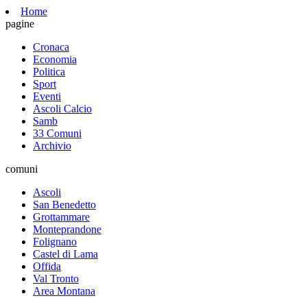
Home
pagine
Cronaca
Economia
Politica
Sport
Eventi
Ascoli Calcio
Samb
33 Comuni
Archivio
comuni
Ascoli
San Benedetto
Grottammare
Monteprandone
Folignano
Castel di Lama
Offida
Val Tronto
Area Montana