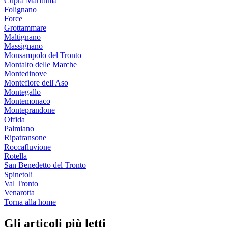
Cupra Marittima
Folignano
Force
Grottammare
Maltignano
Massignano
Monsampolo del Tronto
Montalto delle Marche
Montedinove
Montefiore dell'Aso
Montegallo
Montemonaco
Monteprandone
Offida
Palmiano
Ripatransone
Roccafluvione
Rotella
San Benedetto del Tronto
Spinetoli
Val Tronto
Venarotta
Torna alla home
Gli articoli più letti