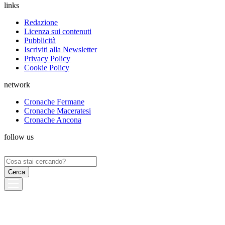
links
Redazione
Licenza sui contenuti
Pubblicità
Iscriviti alla Newsletter
Privacy Policy
Cookie Policy
network
Cronache Fermane
Cronache Maceratesi
Cronache Ancona
follow us
Ricerca
per: