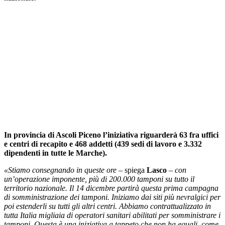
In provincia di Ascoli Piceno l’iniziativa riguarderà 63 fra uffici
e centri di recapito e 468 addetti (439 sedi di lavoro e 3.332
dipendenti in tutte le Marche).
«Stiamo consegnando in queste ore –
spiega
Lasco
– con
un’operazione imponente, più di 200.000 tamponi su tutto il
territorio nazionale. Il 14 dicembre partirà questa prima campagna
di somministrazione dei tamponi. Iniziamo dai siti più nevralgici per
poi estenderli su tutti gli altri centri. Abbiamo contrattualizzato in
tutta Italia migliaia di operatori sanitari abilitati per somministrare i
tamponi. Questa è una iniziativa a tappeto che non ha eguali, come