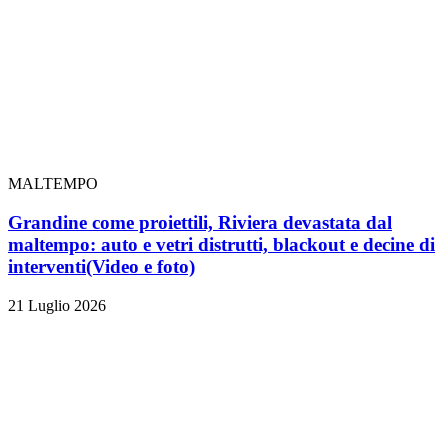
MALTEMPO
Grandine come proiettili, Riviera devastata dal
maltempo: auto e vetri distrutti, blackout e decine di
interventi
(Video e foto)
21 Luglio 2026