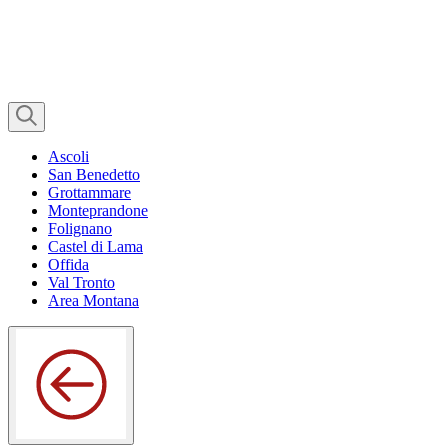
Ascoli
San Benedetto
Grottammare
Monteprandone
Folignano
Castel di Lama
Offida
Val Tronto
Area Montana