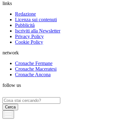
links
Redazione
Licenza sui contenuti
Pubblicità
Iscriviti alla Newsletter
Privacy Policy
Cookie Policy
network
Cronache Fermane
Cronache Maceratesi
Cronache Ancona
follow us
Ricerca
per: