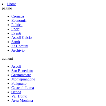
Home
pagine
Cronaca
Economia
Politica
Sport
Eventi
Ascoli Calcio
Samb
33 Comuni
Archivio
comuni
Ascoli
San Benedetto
Grottammare
Monteprandone
Folignano
Castel di Lama
Offida
Val Tronto
Area Montana