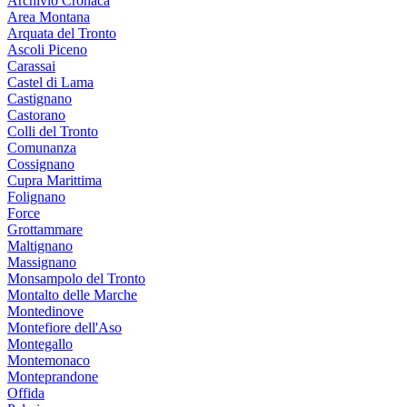
Archivio Cronaca
Area Montana
Arquata del Tronto
Ascoli Piceno
Carassai
Castel di Lama
Castignano
Castorano
Colli del Tronto
Comunanza
Cossignano
Cupra Marittima
Folignano
Force
Grottammare
Maltignano
Massignano
Monsampolo del Tronto
Montalto delle Marche
Montedinove
Montefiore dell'Aso
Montegallo
Montemonaco
Monteprandone
Offida