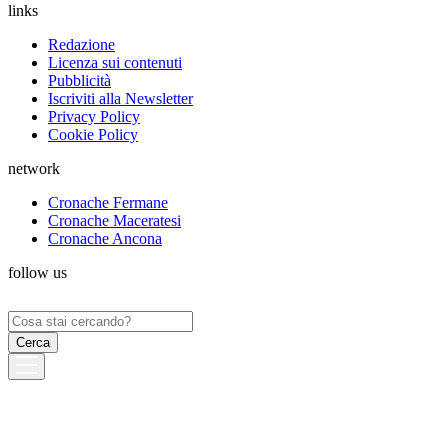
links
Redazione
Licenza sui contenuti
Pubblicità
Iscriviti alla Newsletter
Privacy Policy
Cookie Policy
network
Cronache Fermane
Cronache Maceratesi
Cronache Ancona
follow us
Ricerca
per: