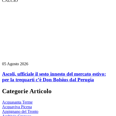
CALCIO
05 Agosto 2026
Ascoli, ufficiale il sesto innesto del mercato estivo:
per la trequarti c’è Don Bolsius dal Perugia
Categorie Articolo
Acquasanta Terme
Acquaviva Picena
Appignano del Tronto