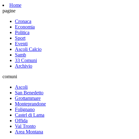
Home
pagine
Cronaca
Economia
Politica
Sport
Eventi
Ascoli Calcio
Samb
33 Comuni
Archivio
comuni
Ascoli
San Benedetto
Grottammare
Monteprandone
Folignano
Castel di Lama
Offida
Val Tronto
Area Montana