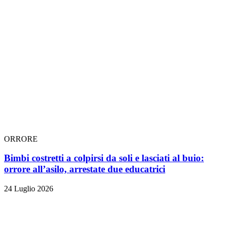
ORRORE
Bimbi costretti a colpirsi da soli e lasciati al buio:
orrore all’asilo, arrestate due educatrici
24 Luglio 2026