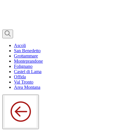
Ascoli
San Benedetto
Grottammare
Monteprandone
Folignano
Castel di Lama
Offida
Val Tronto
Area Montana