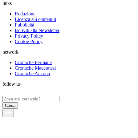
links
Redazione
Licenza sui contenuti
Pubblicità
Iscriviti alla Newsletter
Privacy Policy
Cookie Policy
network
Cronache Fermane
Cronache Maceratesi
Cronache Ancona
follow us
Ricerca
per: