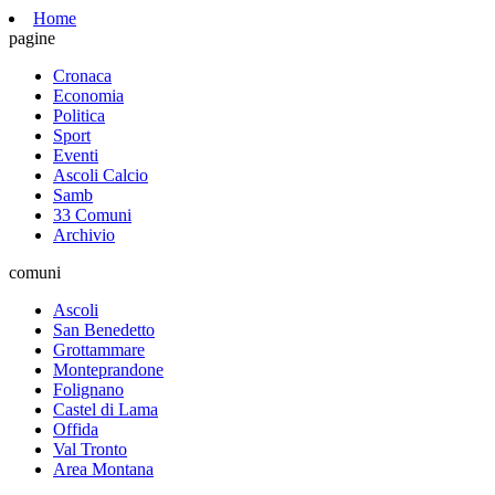
Home
pagine
Cronaca
Economia
Politica
Sport
Eventi
Ascoli Calcio
Samb
33 Comuni
Archivio
comuni
Ascoli
San Benedetto
Grottammare
Monteprandone
Folignano
Castel di Lama
Offida
Val Tronto
Area Montana