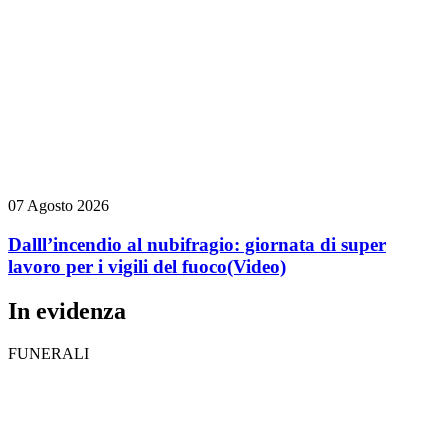
07 Agosto 2026
Dalll’incendio al nubifragio: giornata di super
lavoro per i vigili del fuoco
(Video)
In evidenza
FUNERALI