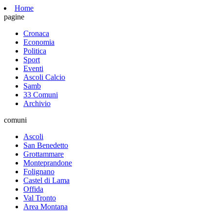
Home
pagine
Cronaca
Economia
Politica
Sport
Eventi
Ascoli Calcio
Samb
33 Comuni
Archivio
comuni
Ascoli
San Benedetto
Grottammare
Monteprandone
Folignano
Castel di Lama
Offida
Val Tronto
Area Montana