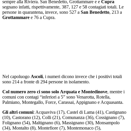
sempre alla Riviera. San Benedetto, Grottammare e e
Cupra
segnano infatti, rispettivamente, 387, 127 e 58 contagiati totali. Le
persone in quarantena, invece, sono 527 a
San Benedetto
, 213 a
Grottammare
e 76 a Cupra.
Nel capoluogo
Ascoli
, i numeri dicono invece che i positivi totali
sono 214 a fronte di 294 persone in isolamento.
Col numero zero ci sono solo Arquata e Montedinove
, mentre i
comuni con contagi “inferiori a 5” sono Venarotta, Rotella,
Palmiano, Montegallo, Force, Carassai, Appignano e Acquasanta.
Gli altri comuni
: Acquaviva (17), Castel di Lama (41), Castignano
(10), Castorano (12), Colli (21), Comunanza (36), Cossignano (7),
Folignano (54), Maltignano (6), Massignano (30), Monsampolo
(34), Montalto (8), Montefiore (7), Montemonaco (5),