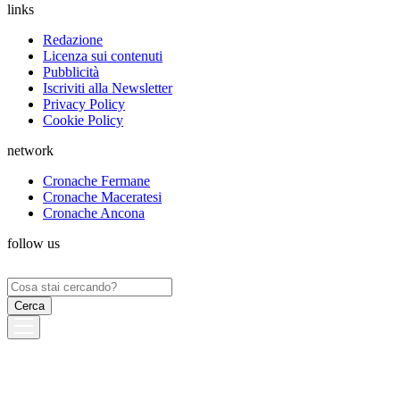
links
Redazione
Licenza sui contenuti
Pubblicità
Iscriviti alla Newsletter
Privacy Policy
Cookie Policy
network
Cronache Fermane
Cronache Maceratesi
Cronache Ancona
follow us
Ricerca
per: