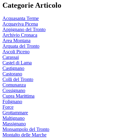
Categorie Articolo
Acquasanta Terme
Acquaviva Picena
Appignano del Tronto
Archivio Cronaca
Area Montana
Arquata del Tronto
Ascoli Piceno
Carassai
Castel di Lama
Castignano
Castorano
Colli del Tronto
Comunanza
Cossignano
Cupra Marittima
Folignano
Force
Grottammare
Maltignano
Massignano
Monsampolo del Tronto
Montalto delle Marche