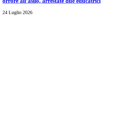
orrore all’asilo, arrestate due educatrici
24 Luglio 2026