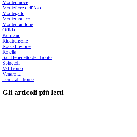
Montedinove
Montefiore dell'Aso
Montegallo
Montemonaco
Monteprandone
Offida
Palmiano
Ripatransone
Roccafluvione
Rotella
San Benedetto del Tronto
Spinetoli
Val Tronto
Venarotta
Torna alla home
Gli articoli più letti