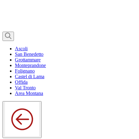
Ascoli
San Benedetto
Grottammare
Monteprandone
Folignano
Castel di Lama
Offida
Val Tronto
Area Montana