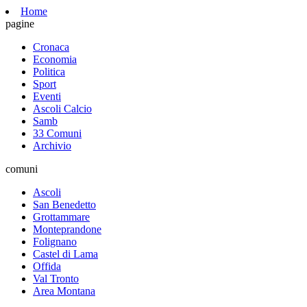
Home
pagine
Cronaca
Economia
Politica
Sport
Eventi
Ascoli Calcio
Samb
33 Comuni
Archivio
comuni
Ascoli
San Benedetto
Grottammare
Monteprandone
Folignano
Castel di Lama
Offida
Val Tronto
Area Montana