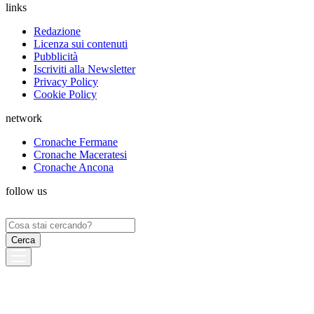
links
Redazione
Licenza sui contenuti
Pubblicità
Iscriviti alla Newsletter
Privacy Policy
Cookie Policy
network
Cronache Fermane
Cronache Maceratesi
Cronache Ancona
follow us
Ricerca
per: