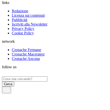
links
Redazione
Licenza sui contenuti
Pubblicità
Iscriviti alla Newsletter
Privacy Policy
Cookie Policy
network
Cronache Fermane
Cronache Maceratesi
Cronache Ancona
follow us
Ricerca
per: