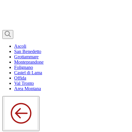
Ascoli
San Benedetto
Grottammare
Monteprandone
Folignano
Castel di Lama
Offida
Val Tronto
Area Montana