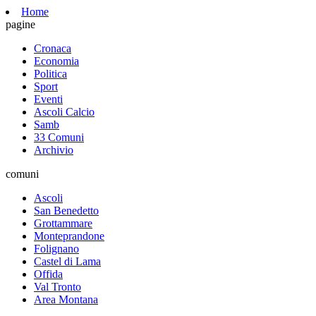
Home
pagine
Cronaca
Economia
Politica
Sport
Eventi
Ascoli Calcio
Samb
33 Comuni
Archivio
comuni
Ascoli
San Benedetto
Grottammare
Monteprandone
Folignano
Castel di Lama
Offida
Val Tronto
Area Montana