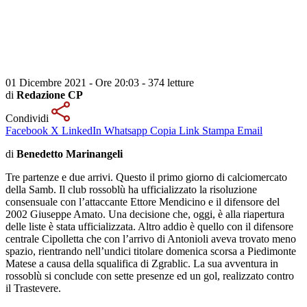
01 Dicembre 2021 - Ore 20:03
-
374 letture
di
Redazione CP
Condividi
Facebook
X
LinkedIn
Whatsapp
Copia Link
Stampa
Email
di
Benedetto Marinangeli
Tre partenze e due arrivi. Questo il primo giorno di calciomercato
della Samb. Il club rossoblù ha ufficializzato la risoluzione
consensuale con l’attaccante Ettore Mendicino e il difensore del
2002 Giuseppe Amato. Una decisione che, oggi, è alla riapertura
delle liste è stata ufficializzata. Altro addio è quello con il difensore
centrale Cipolletta che con l’arrivo di Antonioli aveva trovato meno
spazio, rientrando nell’undici titolare domenica scorsa a Piedimonte
Matese a causa della squalifica di Zgrablic. La sua avventura in
rossoblù si conclude con sette presenze ed un gol, realizzato contro
il Trastevere.