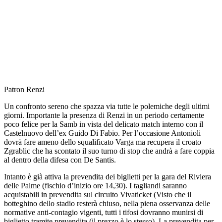
Patron Renzi
Un confronto sereno che spazza via tutte le polemiche degli ultimi
giorni. Importante la presenza di Renzi in un periodo certamente
poco felice per la Samb in vista del delicato match interno con il
Castelnuovo dell’ex Guido Di Fabio. Per l’occasione Antonioli
dovrà fare ameno dello squalificato Varga ma recupera il croato
Zgrablic che ha scontato il suo turno di stop che andrà a fare coppia
al dentro della difesa con De Santis.
Intanto è già attiva la prevendita dei biglietti per la gara del Riviera
delle Palme (fischio d’inizio ore 14,30). I tagliandi saranno
acquistabili in prevendita sul circuito Vivaticket (Visto che il
botteghino dello stadio resterà chiuso, nella piena osservanza delle
normative anti-contagio vigenti, tutti i tifosi dovranno munirsi di
biglietto tramite prevendita (il prezzo è lo stesso). La prevendita per