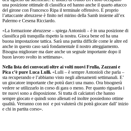
una posizione ottimale di classifica ed hanno anche il quarto attacco
del girone con Francesco Ripa il terminale offensivo. E proprio
l’attaccante abruzzese è finito nel mirino della Samb insieme all’ex
Palermo e Cesena Ricciardo.
«La formazione abruzzese – spiega Antonioli – è in una posizione di
classifica più tranquilla rispetto la nostra. Gioca bene ed ha una
buona impostazione tattica. Sarà una partita difficile come le altre ed
anche in questo caso sarà fondamentale il nostro atteggiamento.
Bisogna migliorare ma dare anche un segnale importante dopo il
buon lavoro svolto in settimana».
Nella lista dei convocati oltre ai volti nuovi Frulla, Zazzani e
Pica c’è pure Luca Lulli.
«Lulli – è sempre Antonioli che parla –
sta recuperando e l’abbiamo visto negli allenamenti settimanali. E’
un giocatore importante che potrà darci una mano. Ora bisognerà
vedere se utilizzarlo in corso di gara o meno. Per quanto riguarda i
tre nuovi sono a disposizione. Si tratta di calciatori che hanno
sempre giocato e quindi sono allenati ed inoltre possiedono ottime
qualità. Verranno con noi e poi valuterà chi potrà giocare dall’ inizio
e chi in partita corso».