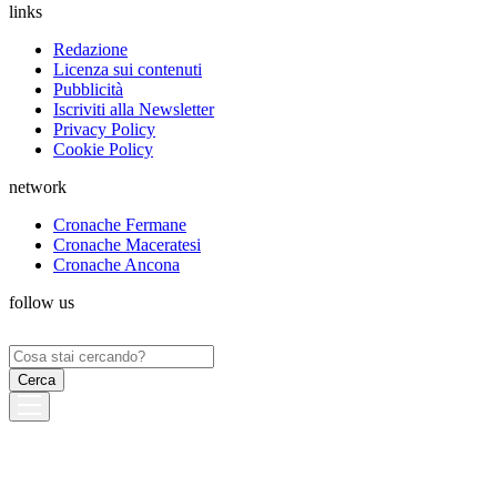
links
Redazione
Licenza sui contenuti
Pubblicità
Iscriviti alla Newsletter
Privacy Policy
Cookie Policy
network
Cronache Fermane
Cronache Maceratesi
Cronache Ancona
follow us
Ricerca
per: