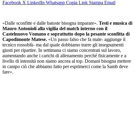
Facebook
X
LinkedIn
Whatsapp
Copia Link
Stampa
Email
«Dalle sconfitte e dalle batoste bisogna imparare».
Testi e musica di
Mauro Antonioli alla vigilia del match interno con il
Castelnuovo Vomano e soprattutto dopo la pesante sconfitta di
Capodimonte Matese.
«Un passo falso che fa male- aggiunge il
tecnico rossoblù- ma dal quale dobbiamo trarre gli insegnamenti
giusti per ripartire. In settimana ci siamo concentrati sul lavoro,
aumentando anche i carichi di allenamento perché fisicamente e a
livello di intensità non siamo ancora al top. Domani bisogna mettere
in campo ciò che abbiamo fatto per esprimerci come la Samb deve
fare».