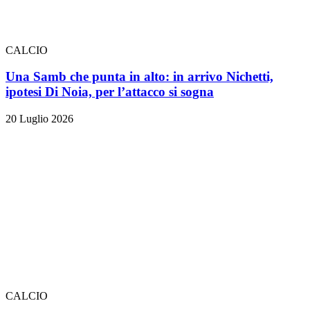
CALCIO
Una Samb che punta in alto: in arrivo Nichetti,
ipotesi Di Noia, per l’attacco si sogna
20 Luglio 2026
CALCIO