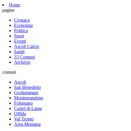
Home
pagine
Cronaca
Economia
Politica
Sport
Eventi
Ascoli Calcio
Samb
33 Comuni
Archivio
comuni
Ascoli
San Benedetto
Grottammare
Monteprandone
Folignano
Castel di Lama
Offida
Val Tronto
Area Montana