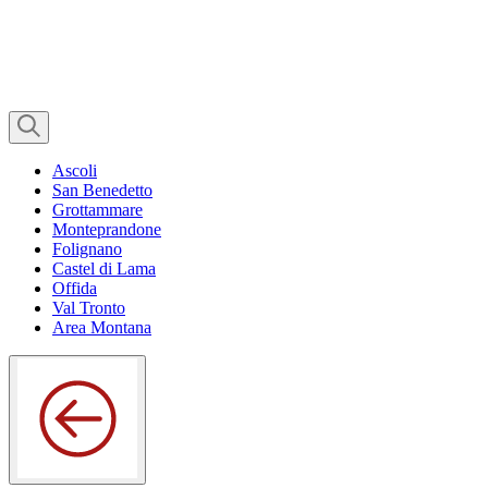
Ascoli
San Benedetto
Grottammare
Monteprandone
Folignano
Castel di Lama
Offida
Val Tronto
Area Montana