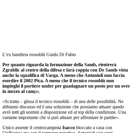
L’ex bandiera rossoblù Guido Di Fabio
Per quanto riguarda la formazione della Samb, rientrerà
Zgrablic al centro della difesa e farà coppia con De Santis vista
anche la squalifica di Varga. A meno che Antonioli non faccia
esordire il 2002 Pica. A meno che il tecnico rossoblù non
impieghi il portiere under per guadagnare un posto per un over
in mezzo al cam
po.
«Si tratta – glissa il tecnico rossoblù – di una delle possibilità. Ne
abbiamo discusso ed è una soluzione che possiamo attuare qando
avrò tutti gli uomini a disposizione ed al top della condizione. Una
variante importante che si può attuare per affrontare le partite».
Unico assente il centrocampista
Isacco
bloccato a casa con
l’influenza ma con il tampone negativo. Antonioli con ogni