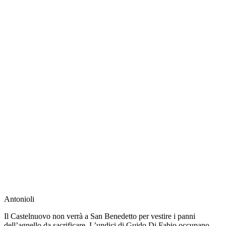
Antonioli
Il Castelnuovo non verrà a San Benedetto per vestire i panni
dell’agnello da sacrificare. L’undici di Guido Di Fabio occupano