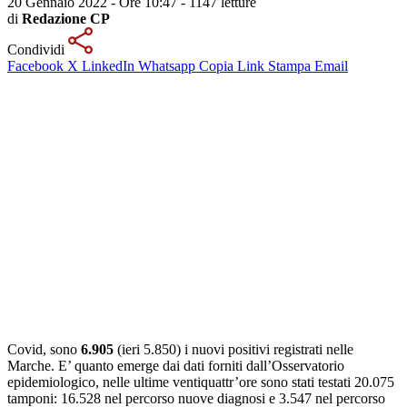
20 Gennaio 2022 - Ore 10:47
-
1147 letture
di
Redazione CP
Condividi
Facebook
X
LinkedIn
Whatsapp
Copia Link
Stampa
Email
Covid, sono
6.905
(ieri 5.850) i nuovi positivi registrati nelle
Marche. E’ quanto emerge dai dati forniti dall’Osservatorio
epidemiologico, nelle ultime ventiquattr’ore sono stati testati 20.075
tamponi: 16.528 nel percorso nuove diagnosi e 3.547 nel percorso