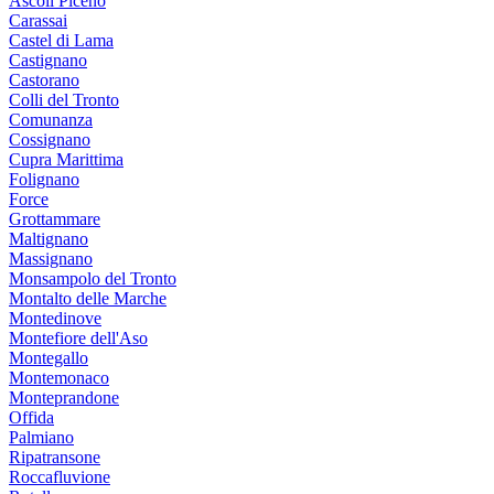
Ascoli Piceno
Carassai
Castel di Lama
Castignano
Castorano
Colli del Tronto
Comunanza
Cossignano
Cupra Marittima
Folignano
Force
Grottammare
Maltignano
Massignano
Monsampolo del Tronto
Montalto delle Marche
Montedinove
Montefiore dell'Aso
Montegallo
Montemonaco
Monteprandone
Offida
Palmiano
Ripatransone
Roccafluvione