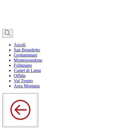
Ascoli
San Benedetto
Grottammare
Monteprandone
Folignano
Castel di Lama
Offida
Val Tronto
Area Montana