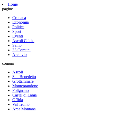
Home
pagine
Cronaca
Economia
Politica
Sport
Eventi
Ascoli Calcio
Samb
33 Comuni
Archivio
comuni
Ascoli
San Benedetto
Grottammare
Monteprandone
Folignano
Castel di Lama
Offida
Val Tronto
Area Montana