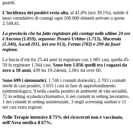
guariti.
L’incidenza dei positivi resta alta
, al 41,8% (ieri 39,1%), stabile il
tasso cumulativo di contagi ogni 100.000 abitanti arrivato a quota
2.549,41.
La provincia che ha fatto registrare più contagi nelle ultime 24 ore
è Ancona (1.859), seguono: Pesaro Urbino (1.713), Macerata
(1.340), Ascoli (911, ieri era 913), Fermo (783) e 299 da fuori
regione.
La fascia d’età fra 25-44 anni fa registrare con 1.985 casi, quella 45-
59 fa registrare 1.564 casi.
Sono ben 1.856 quelli tra i ragazzi da
zero a 18 anni
, 439 tra 19-24enni, 1.061 tra over 60.
Sono 699 i sintomatici
, 1.746 i contatti domestici, 2.703 i contatti
stretti di casi positivi, 1.655 i casi in fase di approfondimento
epidemiologico, 9 nella casella positivi in ambiente di vita socialità,
72 in setting scolastico/formativo, 6 nei contatti in setting lavorativo,
1 nei contatti in setting assistenziale, 3 negli screening sanitari e 11
nei casi extra regione.
Nelle Terapie intensive il 75% dei ricoverati non è vaccinato,
nell’Area medica il 67%.