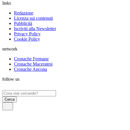
links
Redazione
Licenza sui contenuti
Pubblicità
Iscriviti alla Newsletter
Privacy Policy
Cookie Policy
network
Cronache Fermane
Cronache Maceratesi
Cronache Ancona
follow us
Ricerca
per: