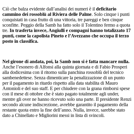
Ciò che balza evidente dall’analisi dei numeri è il
deficitario
cammino dei rossoblù al Riviera delle Palme
. Solo cinque i punti
conquistati in casa frutto di una vittoria, tre pareggi e ben cinque
sconfitte. Peggio della Samb ha fatto solo il Tolentino fermo a quota
tre.
In trasferta invece, Angiulli e compagni hanno totalizzato 17
punti, come la capolista Pineto e l’Avezzano che occupa il terzo
posto in classifica.
Nel girone di andata, poi, la Samb non si è fatta mancare nulla.
Anche l’esonero di Alfonsi alla quinta giornata e di Fabio Prosperi
alla dodicesima con il ritorno sulla panchina rossoblù del tecnico
sambenedettese. Senza dimenticare la penalizzazione di un punto
per il pagamento in ritardo rispetto alla data stabilita di Mauro
Antonioli e del suo staff. E per chiudere con la grana rimborsi spese
con il mese di ottobre che è stato pagato totalmente agli under,
mentre gli over ne hanno ricevuto solo una parte. II presidente Renzi
secondo alcune indiscrezione, avrebbe garantito il pagamento della
restante quota entro la fine dell’anno. Nulla, invece, sarebbe stato
dato a Chinellato e Migliorini messi in lista di svincoli.