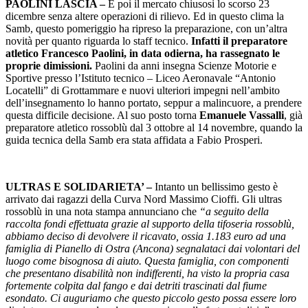
PAOLINI LASCIA –
E poi il mercato chiusosi lo scorso 23
dicembre senza altere operazioni di rilievo. Ed in questo clima la
Samb, questo pomeriggio ha ripreso la preparazione, con un’altra
novità per quanto riguarda lo staff tecnico.
Infatti il preparatore
atletico Francesco Paolini, in data odierna, ha rassegnato le
proprie dimissioni.
Paolini da anni insegna Scienze Motorie e
Sportive presso l’Istituto tecnico – Liceo Aeronavale “Antonio
Locatelli” di Grottammare e nuovi ulteriori impegni nell’ambito
dell’insegnamento lo hanno portato, seppur a malincuore, a prendere
questa difficile decisione. Al suo posto torna
Emanuele Vassalli
, già
preparatore atletico rossoblù dal 3 ottobre al 14 novembre, quando la
guida tecnica della Samb era stata affidata a Fabio Prosperi.
ULTRAS E SOLIDARIETA’ –
Intanto un bellissimo gesto è
arrivato dai ragazzi della Curva Nord Massimo Cioffi. Gli ultras
rossoblù in una nota stampa annunciano che
“a seguito della
raccolta fondi effettuata grazie al supporto della tifoseria rossoblù,
abbiamo deciso di devolvere il ricavato, ossia 1.183 euro ad una
famiglia di Pianello di Ostra (Ancona) segnalataci dai volontari del
luogo come bisognosa di aiuto. Questa famiglia, con componenti
che presentano disabilità non indifferenti, ha visto la propria casa
fortemente colpita dal fango e dai detriti trascinati dal fiume
esondato. Ci auguriamo che questo piccolo gesto possa essere loro