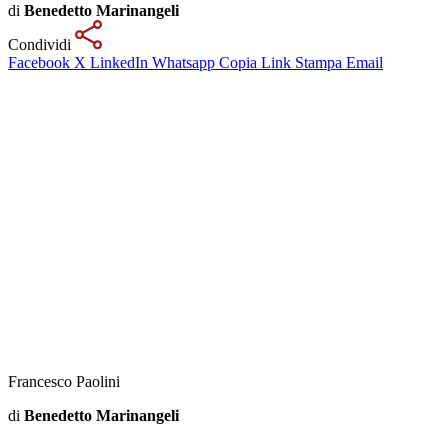
di
Benedetto Marinangeli
Condividi
Facebook
X
LinkedIn
Whatsapp
Copia Link
Stampa
Email
Francesco Paolini
di
Benedetto Marinangeli