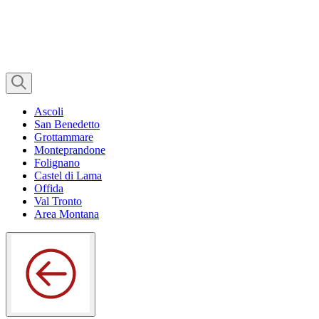
Ascoli
San Benedetto
Grottammare
Monteprandone
Folignano
Castel di Lama
Offida
Val Tronto
Area Montana