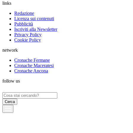
links
Redazione
Licenza sui contenuti
Pubblicità
Iscriviti alla Newsletter
Privacy Policy
Cookie Policy
network
Cronache Fermane
Cronache Maceratesi
Cronache Ancona
follow us
Ricerca
per: