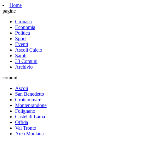
Home
pagine
Cronaca
Economia
Politica
Sport
Eventi
Ascoli Calcio
Samb
33 Comuni
Archivio
comuni
Ascoli
San Benedetto
Grottammare
Monteprandone
Folignano
Castel di Lama
Offida
Val Tronto
Area Montana