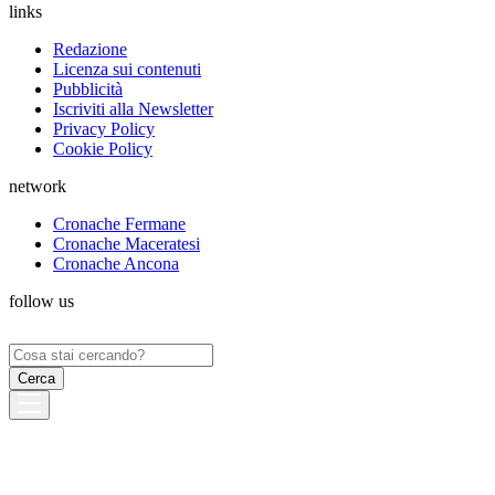
links
Redazione
Licenza sui contenuti
Pubblicità
Iscriviti alla Newsletter
Privacy Policy
Cookie Policy
network
Cronache Fermane
Cronache Maceratesi
Cronache Ancona
follow us
Ricerca
per: