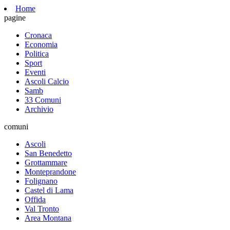
Home
pagine
Cronaca
Economia
Politica
Sport
Eventi
Ascoli Calcio
Samb
33 Comuni
Archivio
comuni
Ascoli
San Benedetto
Grottammare
Monteprandone
Folignano
Castel di Lama
Offida
Val Tronto
Area Montana