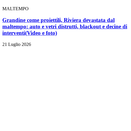
MALTEMPO
Grandine come proiettili, Riviera devastata dal
maltempo: auto e vetri distrutti, blackout e decine di
interventi
(Video e foto)
21 Luglio 2026