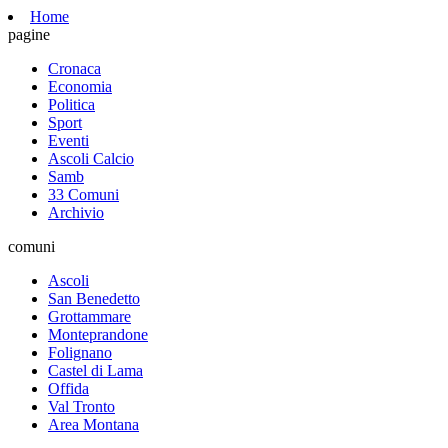
Home
pagine
Cronaca
Economia
Politica
Sport
Eventi
Ascoli Calcio
Samb
33 Comuni
Archivio
comuni
Ascoli
San Benedetto
Grottammare
Monteprandone
Folignano
Castel di Lama
Offida
Val Tronto
Area Montana