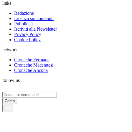
links
Redazione
Licenza sui contenuti
Pubblicità
Iscriviti alla Newsletter
Privacy Policy
Cookie Policy
network
Cronache Fermane
Cronache Maceratesi
Cronache Ancona
follow us
Ricerca
per: