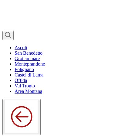
Ascoli
San Benedetto
Grottammare
Monteprandone
Folignano
Castel di Lama
Offida
Val Tronto
Area Montana