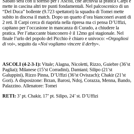
Sabato sera con il sorriso per l’Ascoli, che archivia la pratica Carpi e
mette in cascina altri tre punti fondamentali. Nel palcoscenico di un
“Del Duca” bollente (9.723 spettatori) la squadra di Tomei mette
subito in discesa il match. Dopo un quarto d’ora bianconeri avanti di
2 reti. Il Carpi cerca di riaprirla nella ripresa ma ci pensa D’Uffizi,
capitano per l’occasione in mancanza di Curado, a chiudere la
pratica. Per l’attaccante bianconero è il 12mo gol stagionale. Nel
finale l’urlo del popolo del Picchio è chiaro e univoco: «
Orgogliosi
di voi
», seguito da «
Noi vogliamo vincere il derby
».
ASCOLI (4-2-3-1):
Vitale; Alagna, Nicoletti, Rizzo, Guiebre (36’st
Pagliai); Milanese (15’st Corradini), Damiani; Silipo (21’st
Galuppini), Rizzo Pinna, D’Uffizi (36’st Oviszach); Chakir (21’st
Gori). A disposizone: Brzan, Barosi, Ndoj, Corazza, Menna, Bando,
Palazzino. Allenatore: Tomei
RETI:
3’ pt. Chakir, 17’ pt. Silipo, 24’ st. D’Uffizi