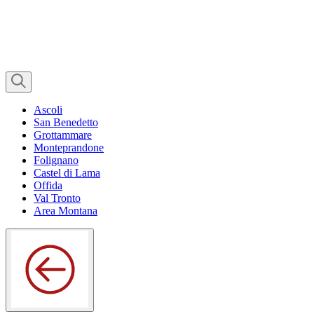
Ascoli
San Benedetto
Grottammare
Monteprandone
Folignano
Castel di Lama
Offida
Val Tronto
Area Montana