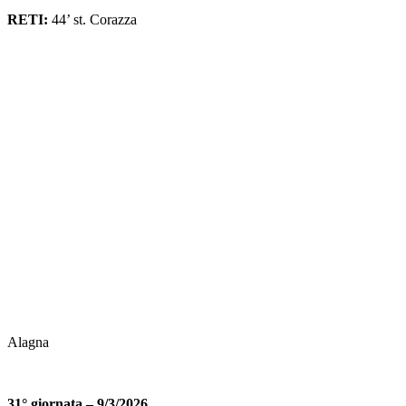
RETI:
44’ st. Corazza
Alagna
31° giornata – 9/3/2026