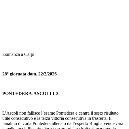
Esultanza a Carpi
28° giornata dom. 22/2/2026
PONTEDERA-ASCOLI 1-3
L’Ascoli non fallisce l’esame Pontedera e centra il sesto risultato
utile consecutivo e la terza vittoria consecutiva in trasferta. Il
fanalino di coda Pontedera allenato dall’esperto Braglia vende cara
la pelle, ma il Picchio gioca con autorità e sfrutta al massimo le