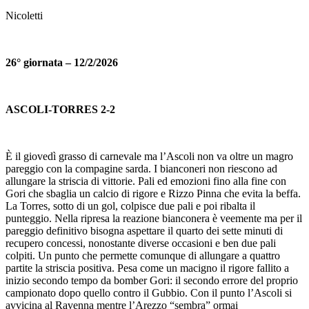
Nicoletti
26° giornata – 12/2/2026
ASCOLI-TORRES 2-2
È il giovedì grasso di carnevale ma l’Ascoli non va oltre un magro
pareggio con la compagine sarda. I bianconeri non riescono ad
allungare la striscia di vittorie. Pali ed emozioni fino alla fine con
Gori che sbaglia un calcio di rigore e Rizzo Pinna che evita la beffa.
La Torres, sotto di un gol, colpisce due pali e poi ribalta il
punteggio. Nella ripresa la reazione bianconera è veemente ma per il
pareggio definitivo bisogna aspettare il quarto dei sette minuti di
recupero concessi, nonostante diverse occasioni e ben due pali
colpiti. Un punto che permette comunque di allungare a quattro
partite la striscia positiva. Pesa come un macigno il rigore fallito a
inizio secondo tempo da bomber Gori: il secondo errore del proprio
campionato dopo quello contro il Gubbio. Con il punto l’Ascoli si
avvicina al Ravenna mentre l’Arezzo “sembra” ormai