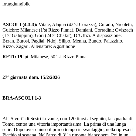
irraggiungibile.
ASCOLI (4-3-3):
Vitale; Alagna (42’st Corazza), Curado, Nicoletti,
Guiebre; Milanese (1’st Rizzo Pinna), Damiani, Corradini; Oviszach
(1’st Galuppini), Gori (24’st Chakir), D’Uffizi. A disposizione:
Brzan, Barosi, Pagliai, Ndoj, Silipo, Menna, Bando, Palazzino,
Rizzo, Zagari. Allenatore: Agostinone
RETI: 19
’ pt. Milanese, 50’ st. Rizzo Pinna
27° giornata dom. 15/2/2026
BRA-ASCOLI 1-3
Al “Sivori” di Sestri Levante, con 120 tifosi al seguito, la squadra di
Tomei centra una vittoria importantissima. La prima di una lunga
serie. Dopo aver chiuso il primo tempo in svantaggio, nella ripresa il
Picchio si scatena. Nell’arco di 3’ la rimonta bianconera. Poi in un