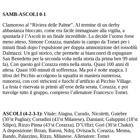
SAMB-ASCOLI 0-1
Clamoroso al “Riviera delle Palme”. Al termine di un derby
abbastanza bloccato, come era facile immaginare alla vigilia, a
spuntarla è l’Ascoli in un finale incredibile. La decide l’uomo forse
meno atteso, Simone Corazza, mandato in campo da Tomei per i
minuti finali dopo l’espulsione per doppia ammonizione del rossoblù
Dalmazzi. Un gol storico, che permette ai bianconeri di espugnare
San Benedetto per la seconda volta nella storia (la prima ben 99 anni
fa). Con questo gol Corazza entra nella storia. Quasi 100 anni di
attesa. Quasi 100 minuti di sofferenza. Ma poi è notte magica. I
tifosi del Picchio accolgono la squadra in maniera numerosa,
rumorosi, con cori striscioni e fuochi d’artificio al Picchio Village.
La festa è riservata in primis all’eroe della serata, Corazza, e poi
travolge tutto il gruppo, compreso l’allenatore Francesco Tomei.
ASCOLI (4-2-3-1):
Vitale; Alagna, Curado, Nicoletti, Guiebre
(30’st Pagliai); Corradini (43’st Milanese), Damiani; Galuppini (18’st
Silipo), Rizzo Pinna (43’st Corazza), D’Uffizi; Gori (30’st Chakir).
A disposizione: Brzan, Barosi, Ndoj, Oviszach, Corazza, Menna,
Bando, Palazzino, Rizzo, Milanese. Allenatore: Tomei