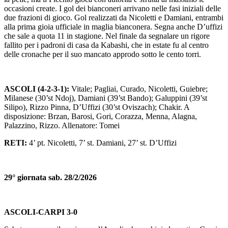
occasioni create. I gol dei bianconeri arrivano nelle fasi iniziali delle
due frazioni di gioco. Gol realizzati da Nicoletti e Damiani, entrambi
alla prima gioia ufficiale in maglia bianconera. Segna anche D’uffizi
che sale a quota 11 in stagione. Nel finale da segnalare un rigore
fallito per i padroni di casa da Kabashi, che in estate fu al centro
delle cronache per il suo mancato approdo sotto le cento torri.
ASCOLI (4-2-3-1):
Vitale; Pagliai, Curado, Nicoletti, Guiebre;
Milanese (30’st Ndoj), Damiani (39’st Bando); Galuppini (39’st
Silipo), Rizzo Pinna, D’Uffizi (30’st Oviszach); Chakir. A
disposizione: Brzan, Barosi, Gori, Corazza, Menna, Alagna,
Palazzino, Rizzo. Allenatore: Tomei
RETI:
4’ pt. Nicoletti, 7’ st. Damiani, 27’ st. D’Uffizi
29° giornata sab. 28/2/2026
ASCOLI-CARPI 3-0