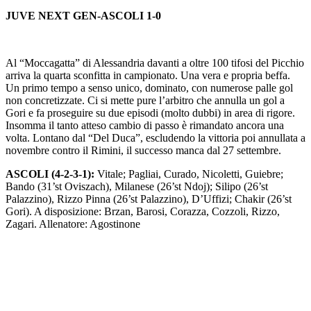
JUVE NEXT GEN-ASCOLI 1-0
Al “Moccagatta” di Alessandria davanti a oltre 100 tifosi del Picchio
arriva la quarta sconfitta in campionato. Una vera e propria beffa.
Un primo tempo a senso unico, dominato, con numerose palle gol
non concretizzate. Ci si mette pure l’arbitro che annulla un gol a
Gori e fa proseguire su due episodi (molto dubbi) in area di rigore.
Insomma il tanto atteso cambio di passo è rimandato ancora una
volta. Lontano dal “Del Duca”, escludendo la vittoria poi annullata a
novembre contro il Rimini, il successo manca dal 27 settembre.
ASCOLI (4-2-3-1):
Vitale; Pagliai, Curado, Nicoletti, Guiebre;
Bando (31’st Oviszach), Milanese (26’st Ndoj); Silipo (26’st
Palazzino), Rizzo Pinna (26’st Palazzino), D’Uffizi; Chakir (26’st
Gori). A disposizione: Brzan, Barosi, Corazza, Cozzoli, Rizzo,
Zagari. Allenatore: Agostinone