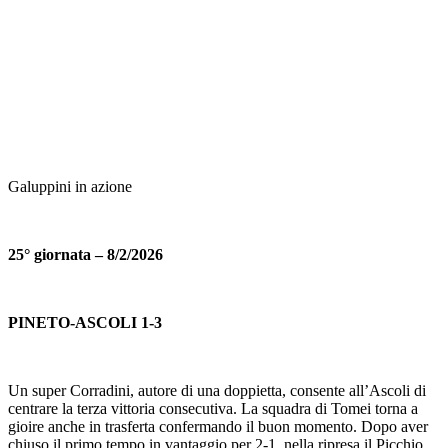
Galuppini in azione
25° giornata – 8/2/2026
PINETO-ASCOLI 1-3
Un super Corradini, autore di una doppietta, consente all’Ascoli di
centrare la terza vittoria consecutiva. La squadra di Tomei torna a
gioire anche in trasferta confermando il buon momento. Dopo aver
chiuso il primo tempo in vantaggio per 2-1, nella ripresa il Picchio