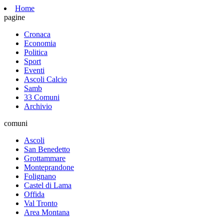
Home
pagine
Cronaca
Economia
Politica
Sport
Eventi
Ascoli Calcio
Samb
33 Comuni
Archivio
comuni
Ascoli
San Benedetto
Grottammare
Monteprandone
Folignano
Castel di Lama
Offida
Val Tronto
Area Montana