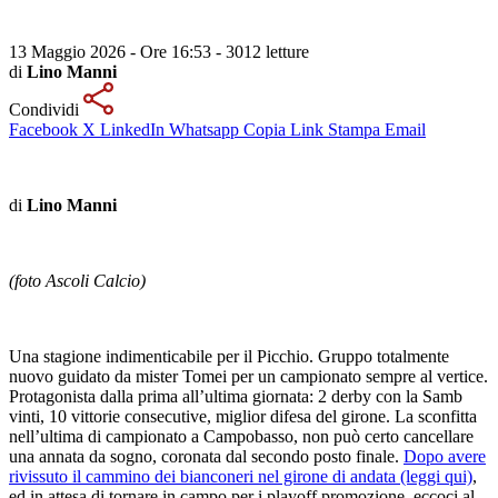
13 Maggio 2026 - Ore 16:53
-
3012 letture
di
Lino Manni
Condividi
Facebook
X
LinkedIn
Whatsapp
Copia Link
Stampa
Email
di
Lino Manni
(foto Ascoli Calcio)
Una stagione indimenticabile per il Picchio. Gruppo totalmente
nuovo guidato da mister Tomei per un campionato sempre al vertice.
Protagonista dalla prima all’ultima giornata: 2 derby con la Samb
vinti, 10 vittorie consecutive, miglior difesa del girone. La sconfitta
nell’ultima di campionato a Campobasso, non può certo cancellare
una annata da sogno, coronata dal secondo posto finale.
Dopo avere
rivissuto il cammino dei bianconeri nel girone di andata (leggi qui)
,
ed in attesa di tornare in campo per i playoff promozione, eccoci al