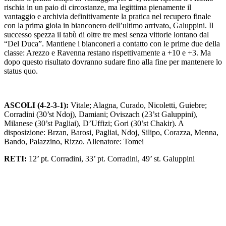
rischia in un paio di circostanze, ma legittima pienamente il
vantaggio e archivia definitivamente la pratica nel recupero finale
con la prima gioia in bianconero dell’ultimo arrivato, Galuppini. Il
successo spezza il tabù di oltre tre mesi senza vittorie lontano dal
“Del Duca”. Mantiene i bianconeri a contatto con le prime due della
classe: Arezzo e Ravenna restano rispettivamente a +10 e +3. Ma
dopo questo risultato dovranno sudare fino alla fine per mantenere lo
status quo.
ASCOLI (4-2-3-1):
Vitale; Alagna, Curado, Nicoletti, Guiebre;
Corradini (30’st Ndoj), Damiani; Oviszach (23’st Galuppini),
Milanese (30’st Pagliai), D’Uffizi; Gori (30’st Chakir). A
disposizione: Brzan, Barosi, Pagliai, Ndoj, Silipo, Corazza, Menna,
Bando, Palazzino, Rizzo. Allenatore: Tomei
RETI:
12’ pt. Corradini, 33’ pt. Corradini, 49’ st. Galuppini