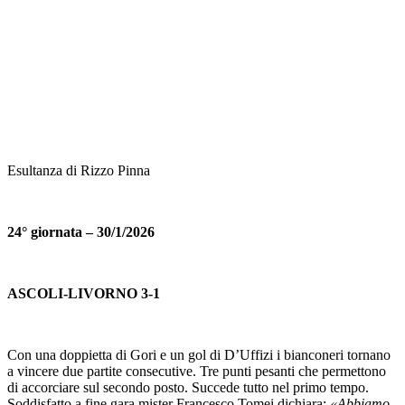
Esultanza di Rizzo Pinna
24° giornata – 30/1/2026
ASCOLI-LIVORNO 3-1
Con una doppietta di Gori e un gol di D’Uffizi i bianconeri tornano
a vincere due partite consecutive. Tre punti pesanti che permettono
di accorciare sul secondo posto. Succede tutto nel primo tempo.
Soddisfatto a fine gara mister Francesco Tomei dichiara:
«Abbiamo