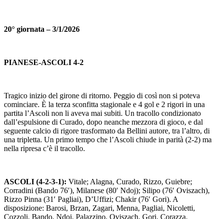
20° giornata – 3/1/2026
PIANESE-ASCOLI 4-2
Tragico inizio del girone di ritorno. Peggio di così non si poteva
cominciare. È la terza sconfitta stagionale e 4 gol e 2 rigori in una
partita l’Ascoli non li aveva mai subiti. Un tracollo condizionato
dall’espulsione di Curado, dopo neanche mezzora di gioco, e dal
seguente calcio di rigore trasformato da Bellini autore, tra l’altro, di
una tripletta. Un primo tempo che l’Ascoli chiude in parità (2-2) ma
nella ripresa c’è il tracollo.
ASCOLI (4-2-3-1):
Vitale; Alagna, Curado, Rizzo, Guiebre;
Corradini (Bando 76′), Milanese (80′ Ndoj); Silipo (76′ Oviszach),
Rizzo Pinna (31′ Pagliai), D’Uffizi; Chakir (76′ Gori). A
disposizione: Barosi, Brzan, Zagari, Menna, Pagliai, Nicoletti,
Cozzoli, Bando, Ndoj, Palazzino, Oviszach, Gori, Corazza.