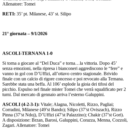
Allenatore: Tomei
RETI:
35’ pt. Milanese, 43’ st. Silipo
21° giornata – 9/1/2026
ASCOLI-TERNANA 1-0
Si torna a giocare al “Del Duca” e torna…la vittoria. Dopo 45’
senza emozioni, nella ripresa i bianconeri aggrediscono le “fere” e
vanno in gol con D’Uffizi, all’ottavo centro stagionale. Brivido
finale con un calcio di rigore concesso e poi revocato alla Ternana.
Sarebbe stata una beffa. Al 106’ esplode la gioia dei tifosi del
picchio. Espulso nel finale mister Tomei che verrà squalificato per 2
turni. Dal mercato di gennaio arriva l’esterno Galuppini.
ASCOLI (4-2-3-1):
Vitale; Alagna, Nicoletti, Rizzo, Pagliai;
Corradini, Milanese (49’st Bando); Silipo (37’st Oviszach), Rizzo
Pinna (37’st Ndoj), D’Uffizi (47’st Palazzino); Chakir (37’st Gori).
A disposizione: Brzan, Barosi, Galuppini, Corazza, Menna, Cozzoli,
Zagari. Allenatore: Tomei