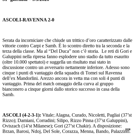
ASCOLI-RAVENNA 2-0
Serata da incorniciare che chiude un trittico d’oro caratterizzato dalle
vittorie contro Carpi e Samb. È lo scontro diretto tra la seconda e la
terza della classe. Ma al “Del Duca” non c’è storia. Le reti di Gori e
Galuppini nella ripresa fanno esplodere uno stadio da tutto esaurito
(oltre 10.000 spettatoi) e suggella un risultato mai stato in
discussione contro un avversario nettamente inferiore. Adesso sono
cinque i punti di vantaggio della squadra di Tomei sul Ravenna
dell’ex Mandorlini. Arezzo ancora in vetta ma con soli 4 punti di
vantaggio. Prima del match omaggio della curva al gruppo
bianconero a cinque giorni dallo storico successo in casa della
Samb.
ASCOLI (4-2-3-1):
Vitale; Alagna, Curado, Nicoletti, Pagliai (37’st
Rizzo); Damiani, Corradini; Silipo, Rizzo Pinna (37’st Galuppini),
Oviszach (14’st Milanese); Gori (27’st Chakir). A disposizione:
Brzan, Barosi, Ndoj, Del Sole, Corazza, Menna, Bando, Palazzino.