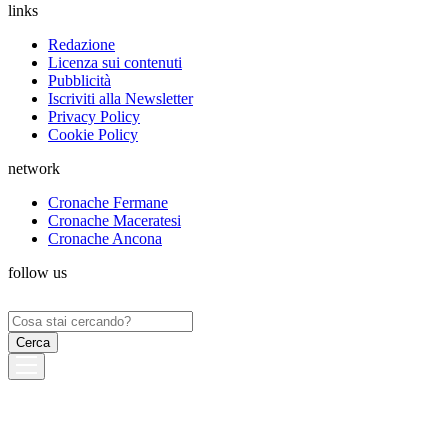
links
Redazione
Licenza sui contenuti
Pubblicità
Iscriviti alla Newsletter
Privacy Policy
Cookie Policy
network
Cronache Fermane
Cronache Maceratesi
Cronache Ancona
follow us
Ricerca
per: