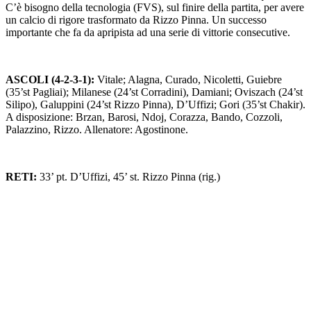
C’è bisogno della tecnologia (FVS), sul finire della partita, per avere
un calcio di rigore trasformato da Rizzo Pinna. Un successo
importante che fa da apripista ad una serie di vittorie consecutive.
ASCOLI (4-2-3-1):
Vitale; Alagna, Curado, Nicoletti, Guiebre
(35’st Pagliai); Milanese (24’st Corradini), Damiani; Oviszach (24’st
Silipo), Galuppini (24’st Rizzo Pinna), D’Uffizi; Gori (35’st Chakir).
A disposizione: Brzan, Barosi, Ndoj, Corazza, Bando, Cozzoli,
Palazzino, Rizzo. Allenatore: Agostinone.
RETI:
33’ pt. D’Uffizi, 45’ st. Rizzo Pinna (rig.)