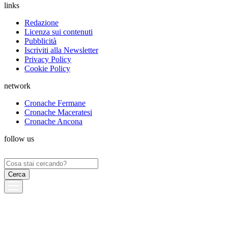
links
Redazione
Licenza sui contenuti
Pubblicità
Iscriviti alla Newsletter
Privacy Policy
Cookie Policy
network
Cronache Fermane
Cronache Maceratesi
Cronache Ancona
follow us
Ricerca
per: