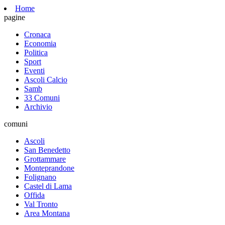
Home
pagine
Cronaca
Economia
Politica
Sport
Eventi
Ascoli Calcio
Samb
33 Comuni
Archivio
comuni
Ascoli
San Benedetto
Grottammare
Monteprandone
Folignano
Castel di Lama
Offida
Val Tronto
Area Montana