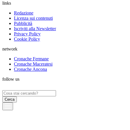
links
Redazione
Licenza sui contenuti
Pubblicità
Iscriviti alla Newsletter
Privacy Policy
Cookie Policy
network
Cronache Fermane
Cronache Maceratesi
Cronache Ancona
follow us
Ricerca
per: