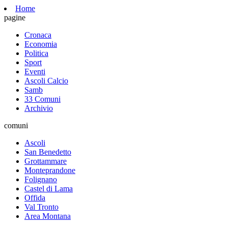
Home
pagine
Cronaca
Economia
Politica
Sport
Eventi
Ascoli Calcio
Samb
33 Comuni
Archivio
comuni
Ascoli
San Benedetto
Grottammare
Monteprandone
Folignano
Castel di Lama
Offida
Val Tronto
Area Montana