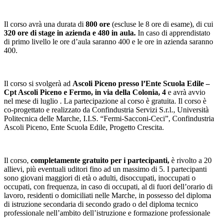
Il corso avrà una durata di
800 ore
(escluse le 8 ore di esame), di cui
320 ore di stage in azienda e 480 in aula.
In caso di apprendistato
di primo livello le ore d’aula saranno 400 e le ore in azienda saranno
400.
Il corso si svolgerà ad
Ascoli Piceno presso l’Ente Scuola Edile –
Cpt Ascoli Piceno e Fermo, in via della Colonia, 4
e avrà avvio
nel mese di luglio . La partecipazione al corso è gratuita. Il corso è
co-progettato e realizzato da Confindustria Servizi S.r.l., Università
Politecnica delle Marche, I.I.S. “Fermi-Sacconi-Ceci”, Confindustria
Ascoli Piceno, Ente Scuola Edile, Progetto Crescita.
Il corso,
completamente gratuito per i partecipanti,
è rivolto a 20
allievi, più eventuali uditori fino ad un massimo di 5. I partecipanti
sono giovani maggiori di età o adulti, disoccupati, inoccupati o
occupati, con frequenza, in caso di occupati, al di fuori dell’orario di
lavoro, residenti o domiciliati nelle Marche, in possesso del diploma
di istruzione secondaria di secondo grado o del diploma tecnico
professionale nell’ambito dell’istruzione e formazione professionale