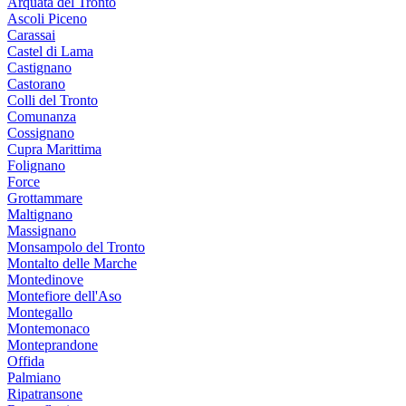
Arquata del Tronto
Ascoli Piceno
Carassai
Castel di Lama
Castignano
Castorano
Colli del Tronto
Comunanza
Cossignano
Cupra Marittima
Folignano
Force
Grottammare
Maltignano
Massignano
Monsampolo del Tronto
Montalto delle Marche
Montedinove
Montefiore dell'Aso
Montegallo
Montemonaco
Monteprandone
Offida
Palmiano
Ripatransone