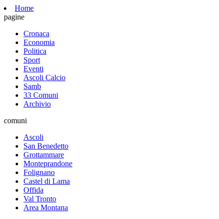
Home
pagine
Cronaca
Economia
Politica
Sport
Eventi
Ascoli Calcio
Samb
33 Comuni
Archivio
comuni
Ascoli
San Benedetto
Grottammare
Monteprandone
Folignano
Castel di Lama
Offida
Val Tronto
Area Montana