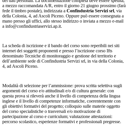
dei dati personali. La documentazione completa deve essere spedita,
a mezzo raccomandata A/R, entro il giorno 21 giugno prossimo (farà
fede il timbro postale), indirizzata a
Confindustria Servizi srl
, via
della Colonia, 4, ad Ascoli Piceno. Oppure può essere consegnata a
mano presso gli uffici, allo stesso indirizzo o inviata a mezzo e-mail
a info@confindustriaservizi.ap.it.
La scheda di iscrizione e il bando del corso sono reperibili nei siti
internet dei soggetti proponenti e presso l’iscrizione corso Ifts
denominato Tecniche di monitoraggio e gestione del territorio e
dell’ambiente sede di Confindustria Servizi srl, in via della Colonia,
4, ad Ascoli Piceno.
Modalità di selezione per l’ammissione: prova scritta selettiva sugli
argomenti del corso e/o attitudinali e/o di cultura generale: con
questa prova si rileverà anche il livello di competenza della lingua
inglese e il livello di competenze informatiche, coerentemente con
gli obiettivi formativi del progetto; colloquio sulle materie oggetto
del corso specialistiche o trasversali e/o motivazione di
partecipazione al corso e curriculum; valutazione attestazioni:
percorso scolastico, esperienze formativi e professionali pregresse.