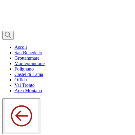
Ascoli
San Benedetto
Grottammare
Monteprandone
Folignano
Castel di Lama
Offida
Val Tronto
Area Montana