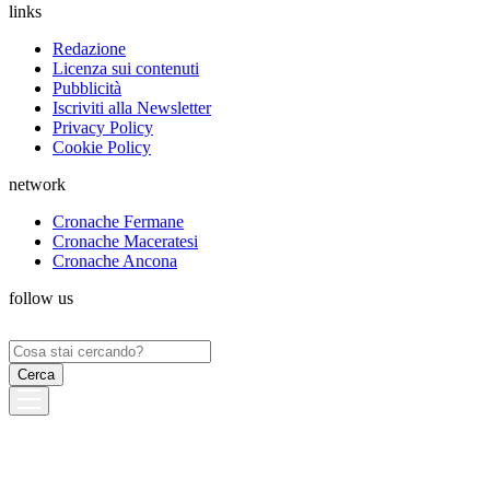
links
Redazione
Licenza sui contenuti
Pubblicità
Iscriviti alla Newsletter
Privacy Policy
Cookie Policy
network
Cronache Fermane
Cronache Maceratesi
Cronache Ancona
follow us
Ricerca
per: