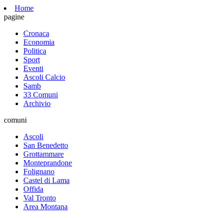
Home
pagine
Cronaca
Economia
Politica
Sport
Eventi
Ascoli Calcio
Samb
33 Comuni
Archivio
comuni
Ascoli
San Benedetto
Grottammare
Monteprandone
Folignano
Castel di Lama
Offida
Val Tronto
Area Montana