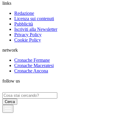
links
Redazione
Licenza sui contenuti
Pubblicità
Iscriviti alla Newsletter
Privacy Policy
Cookie Policy
network
Cronache Fermane
Cronache Maceratesi
Cronache Ancona
follow us
Ricerca
per: