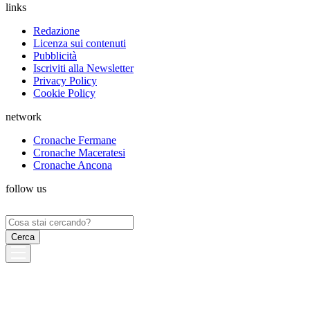
links
Redazione
Licenza sui contenuti
Pubblicità
Iscriviti alla Newsletter
Privacy Policy
Cookie Policy
network
Cronache Fermane
Cronache Maceratesi
Cronache Ancona
follow us
Ricerca
per: