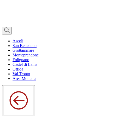
Ascoli
San Benedetto
Grottammare
Monteprandone
Folignano
Castel di Lama
Offida
Val Tronto
Area Montana