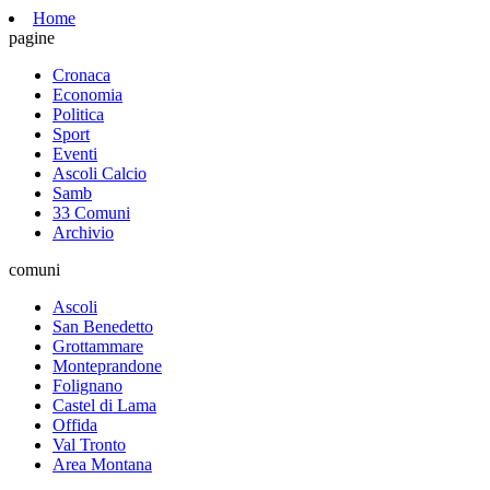
Home
pagine
Cronaca
Economia
Politica
Sport
Eventi
Ascoli Calcio
Samb
33 Comuni
Archivio
comuni
Ascoli
San Benedetto
Grottammare
Monteprandone
Folignano
Castel di Lama
Offida
Val Tronto
Area Montana