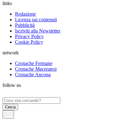
links
Redazione
Licenza sui contenuti
Pubblicità
Iscriviti alla Newsletter
Privacy Policy
Cookie Policy
network
Cronache Fermane
Cronache Maceratesi
Cronache Ancona
follow us
Ricerca
per: