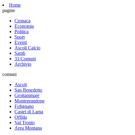
Home
pagine
Cronaca
Economia
Politica
Sport
Eventi
Ascoli Calcio
Samb
33 Comuni
Archivio
comuni
Ascoli
San Benedetto
Grottammare
Monteprandone
Folignano
Castel di Lama
Offida
Val Tronto
Area Montana