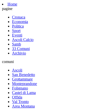
Home
pagine
Cronaca
Economia
Politica
Sport
Eventi
Ascoli Calcio
Samb
33 Comuni
Archivio
comuni
Ascoli
San Benedetto
Grottammare
Monteprandone
Folignano
Castel di Lama
Offida
Val Tronto
Area Montana