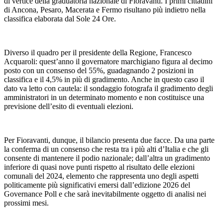
di vertice della graduatoria nazionale di Fioravanti. I primi cittadini
di Ancona, Pesaro, Macerata e Fermo risultano più indietro nella
classifica elaborata dal Sole 24 Ore.
Diverso il quadro per il presidente della Regione, Francesco
Acquaroli: quest’anno il governatore marchigiano figura al decimo
posto con un consenso del 55%, guadagnando 2 posizioni in
classifica e il 4,5% in più di gradimento. Anche in questo caso il
dato va letto con cautela: il sondaggio fotografa il gradimento degli
amministratori in un determinato momento e non costituisce una
previsione dell’esito di eventuali elezioni.
Per Fioravanti, dunque, il bilancio presenta due facce. Da una parte
la conferma di un consenso che resta tra i più alti d’Italia e che gli
consente di mantenere il podio nazionale; dall’altra un gradimento
inferiore di quasi nove punti rispetto al risultato delle elezioni
comunali del 2024, elemento che rappresenta uno degli aspetti
politicamente più significativi emersi dall’edizione 2026 del
Governance Poll e che sarà inevitabilmente oggetto di analisi nei
prossimi mesi.