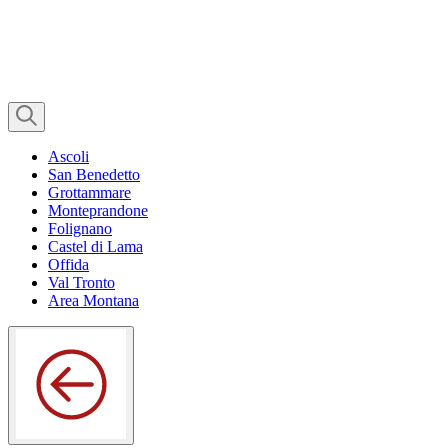
Ascoli
San Benedetto
Grottammare
Monteprandone
Folignano
Castel di Lama
Offida
Val Tronto
Area Montana