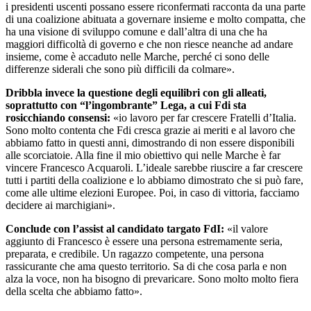
i presidenti uscenti possano essere riconfermati racconta da una parte
di una coalizione abituata a governare insieme e molto compatta, che
ha una visione di sviluppo comune e dall’altra di una che ha
maggiori difficoltà di governo e che non riesce neanche ad andare
insieme, come è accaduto nelle Marche, perché ci sono delle
differenze siderali che sono più difficili da colmare».
Dribbla invece la questione degli equilibri con gli alleati,
soprattutto con “l’ingombrante” Lega, a cui Fdi sta
rosicchiando consensi:
«io lavoro per far crescere Fratelli d’Italia.
Sono molto contenta che Fdi cresca grazie ai meriti e al lavoro che
abbiamo fatto in questi anni, dimostrando di non essere disponibili
alle scorciatoie. Alla fine il mio obiettivo qui nelle Marche è far
vincere Francesco Acquaroli. L’ideale sarebbe riuscire a far crescere
tutti i partiti della coalizione e lo abbiamo dimostrato che si può fare,
come alle ultime elezioni Europee. Poi, in caso di vittoria, facciamo
decidere ai marchigiani».
Conclude con l’assist al candidato targato FdI:
«il valore
aggiunto di Francesco è essere una persona estremamente seria,
preparata, e credibile. Un ragazzo competente, una persona
rassicurante che ama questo territorio. Sa di che cosa parla e non
alza la voce, non ha bisogno di prevaricare. Sono molto molto fiera
della scelta che abbiamo fatto».