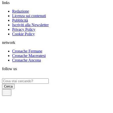
links
Redazione
Licenza sui contenuti
Pubblicità
Iscriviti alla Newsletter
Privacy Policy
Cookie Policy
network
Cronache Fermane
Cronache Maceratesi
Cronache Ancona
follow us
Ricerca
per: