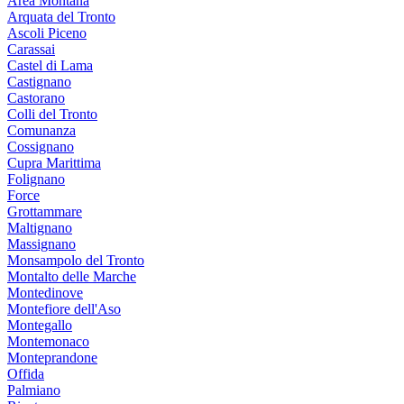
Area Montana
Arquata del Tronto
Ascoli Piceno
Carassai
Castel di Lama
Castignano
Castorano
Colli del Tronto
Comunanza
Cossignano
Cupra Marittima
Folignano
Force
Grottammare
Maltignano
Massignano
Monsampolo del Tronto
Montalto delle Marche
Montedinove
Montefiore dell'Aso
Montegallo
Montemonaco
Monteprandone
Offida
Palmiano