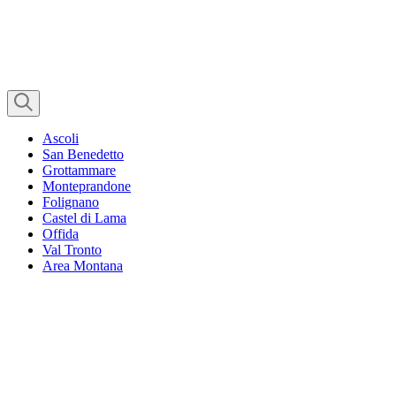
Ascoli
San Benedetto
Grottammare
Monteprandone
Folignano
Castel di Lama
Offida
Val Tronto
Area Montana