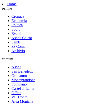
Home
pagine
Cronaca
Economia
Politica
Sport
Eventi
Ascoli Calcio
Samb
33 Comuni
Archivio
comuni
Ascoli
San Benedetto
Grottammare
Monteprandone
Folignano
Castel di Lama
Offida
Val Tronto
Area Montana