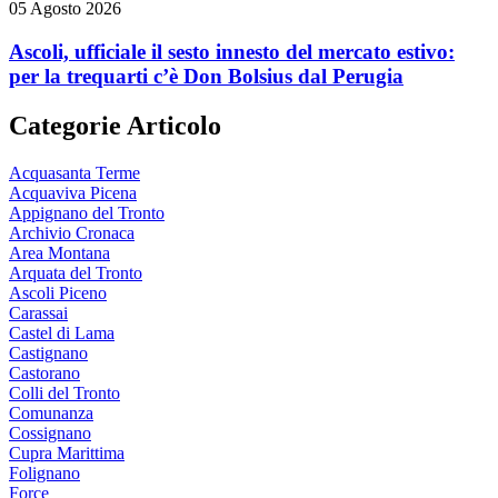
05 Agosto 2026
Ascoli, ufficiale il sesto innesto del mercato estivo:
per la trequarti c’è Don Bolsius dal Perugia
Categorie Articolo
Acquasanta Terme
Acquaviva Picena
Appignano del Tronto
Archivio Cronaca
Area Montana
Arquata del Tronto
Ascoli Piceno
Carassai
Castel di Lama
Castignano
Castorano
Colli del Tronto
Comunanza
Cossignano
Cupra Marittima
Folignano
Force