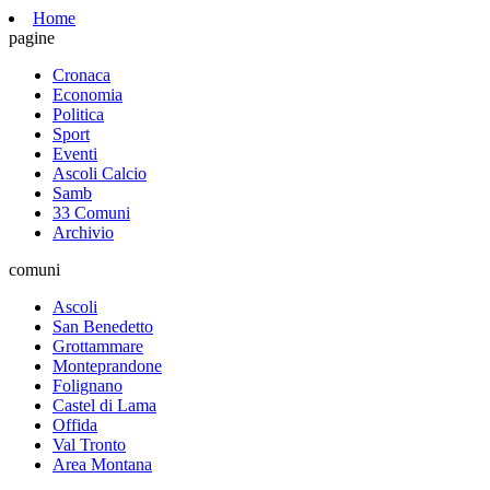
Home
pagine
Cronaca
Economia
Politica
Sport
Eventi
Ascoli Calcio
Samb
33 Comuni
Archivio
comuni
Ascoli
San Benedetto
Grottammare
Monteprandone
Folignano
Castel di Lama
Offida
Val Tronto
Area Montana