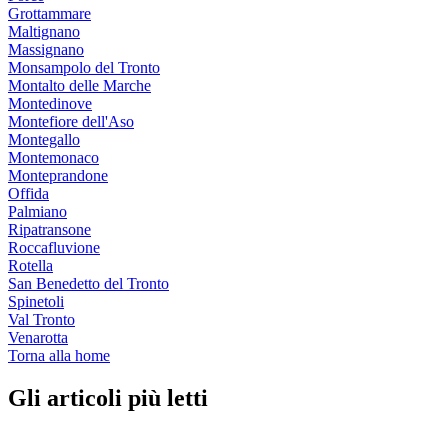
Grottammare
Maltignano
Massignano
Monsampolo del Tronto
Montalto delle Marche
Montedinove
Montefiore dell'Aso
Montegallo
Montemonaco
Monteprandone
Offida
Palmiano
Ripatransone
Roccafluvione
Rotella
San Benedetto del Tronto
Spinetoli
Val Tronto
Venarotta
Torna alla home
Gli articoli più letti