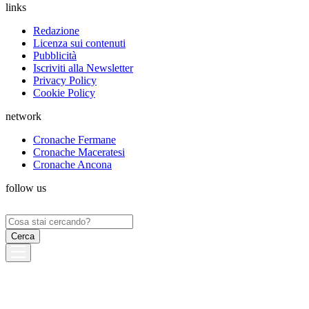
links
Redazione
Licenza sui contenuti
Pubblicità
Iscriviti alla Newsletter
Privacy Policy
Cookie Policy
network
Cronache Fermane
Cronache Maceratesi
Cronache Ancona
follow us
Ricerca
per: