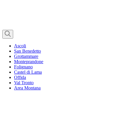
Ascoli
San Benedetto
Grottammare
Monteprandone
Folignano
Castel di Lama
Offida
Val Tronto
Area Montana