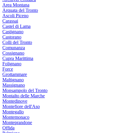
Area Montana
Arquata del Tronto
Ascoli Piceno
Carassai
Castel di Lama
Castignano
Castorano
Colli del Tronto
Comunanza
Cossignano
Cupra Marittima
Folignano
Force
Grottammare
Maltignano
Massignano
Monsampolo del Tronto
Montalto delle Marche
Montedinove
Montefiore dell'Aso
Montegallo
Montemonaco
Monteprandone
Offida