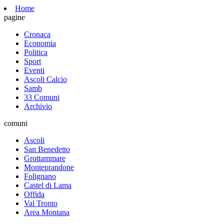
Home
pagine
Cronaca
Economia
Politica
Sport
Eventi
Ascoli Calcio
Samb
33 Comuni
Archivio
comuni
Ascoli
San Benedetto
Grottammare
Monteprandone
Folignano
Castel di Lama
Offida
Val Tronto
Area Montana