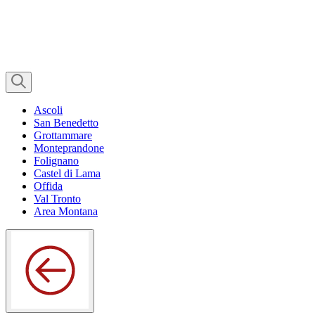
Ascoli
San Benedetto
Grottammare
Monteprandone
Folignano
Castel di Lama
Offida
Val Tronto
Area Montana