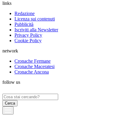
links
Redazione
Licenza sui contenuti
Pubblicità
Iscriviti alla Newsletter
Privacy Policy
Cookie Policy
network
Cronache Fermane
Cronache Maceratesi
Cronache Ancona
follow us
Ricerca
per: