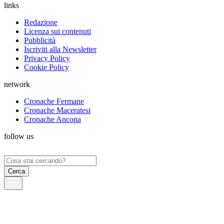
links
Redazione
Licenza sui contenuti
Pubblicità
Iscriviti alla Newsletter
Privacy Policy
Cookie Policy
network
Cronache Fermane
Cronache Maceratesi
Cronache Ancona
follow us
Ricerca
per: