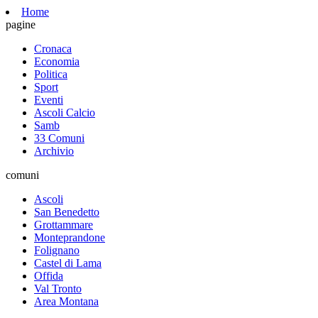
Home
pagine
Cronaca
Economia
Politica
Sport
Eventi
Ascoli Calcio
Samb
33 Comuni
Archivio
comuni
Ascoli
San Benedetto
Grottammare
Monteprandone
Folignano
Castel di Lama
Offida
Val Tronto
Area Montana