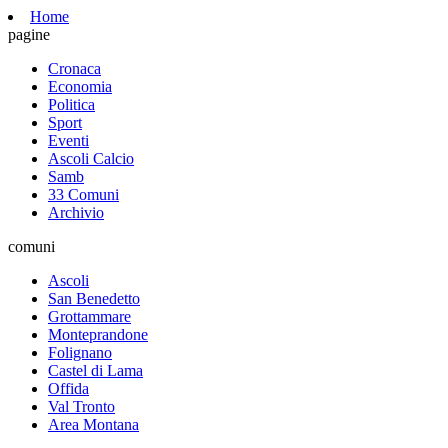
Home
pagine
Cronaca
Economia
Politica
Sport
Eventi
Ascoli Calcio
Samb
33 Comuni
Archivio
comuni
Ascoli
San Benedetto
Grottammare
Monteprandone
Folignano
Castel di Lama
Offida
Val Tronto
Area Montana