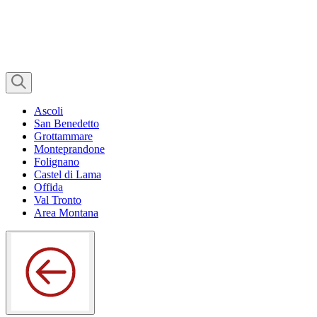
Ascoli
San Benedetto
Grottammare
Monteprandone
Folignano
Castel di Lama
Offida
Val Tronto
Area Montana