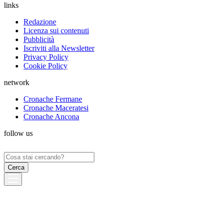
links
Redazione
Licenza sui contenuti
Pubblicità
Iscriviti alla Newsletter
Privacy Policy
Cookie Policy
network
Cronache Fermane
Cronache Maceratesi
Cronache Ancona
follow us
Ricerca
per: