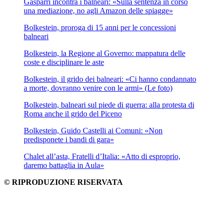
Gasparri incontra i balneari: «Sulla sentenza in corso
una mediazione, no agli Amazon delle spiagge»
Bolkestein, proroga di 15 anni per le concessioni
balneari
Bolkestein, la Regione al Governo: mappatura delle
coste e disciplinare le aste
Bolkestein, il grido dei balneari: «Ci hanno condannato
a morte, dovranno venire con le armi» (Le foto)
Bolkestein, balneari sul piede di guerra: alla protesta di
Roma anche il grido del Piceno
Bolkestein, Guido Castelli ai Comuni: «Non
predisponete i bandi di gara»
Chalet all’asta, Fratelli d’Italia: «Atto di esproprio,
daremo battaglia in Aula»
© RIPRODUZIONE RISERVATA