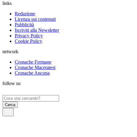
links
Redazione
Licenza sui contenuti
Pubblicità
Iscriviti alla Newsletter
Privacy Policy
Cookie Policy
network
Cronache Fermane
Cronache Maceratesi
Cronache Ancona
follow us
Ricerca
per: