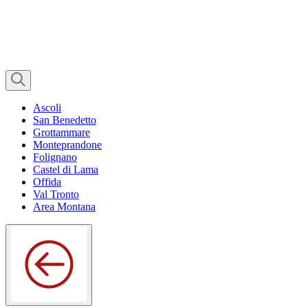
Ascoli
San Benedetto
Grottammare
Monteprandone
Folignano
Castel di Lama
Offida
Val Tronto
Area Montana