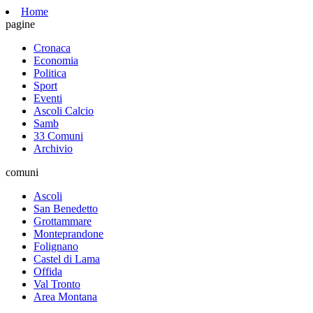
Home
pagine
Cronaca
Economia
Politica
Sport
Eventi
Ascoli Calcio
Samb
33 Comuni
Archivio
comuni
Ascoli
San Benedetto
Grottammare
Monteprandone
Folignano
Castel di Lama
Offida
Val Tronto
Area Montana