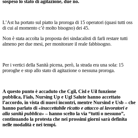
sospeso lo stato di agitazione, due no.
L’Ast ha portato sul piatto la proroga di 15 operatori (quasi tutti oss
di cui al momento c’è molto bisogno) dei 45.
Non è stata accolta la proposta dei sindacalisti di farli restare tutti
almeno per due mesi, per monitorare il reale fabbisogno.
Per i vertici della Sanità picena, però, la strada era una sola: 15
proroghe e stop allo stato di agitazione o nessuna proroga.
A questo punto è accaduto che Cgil, Cisl e Uil funzione
pubblica, Fials, Nursing Up e Ugl Salute hanno accettato
l’accordo, in vista di nuovi incontri, mentre Nursind e Usb – che
hanno parlato di
«inaccettabile ricatto e attacco ai lavoratori e
alla sanità pubblica»
– hanno scelto la via “tutti o nessuno”,
continuando la protesta che nei prossimi giorni sarà definita
nelle modalità e nei tempi.