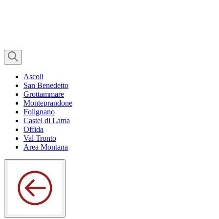
Ascoli
San Benedetto
Grottammare
Monteprandone
Folignano
Castel di Lama
Offida
Val Tronto
Area Montana