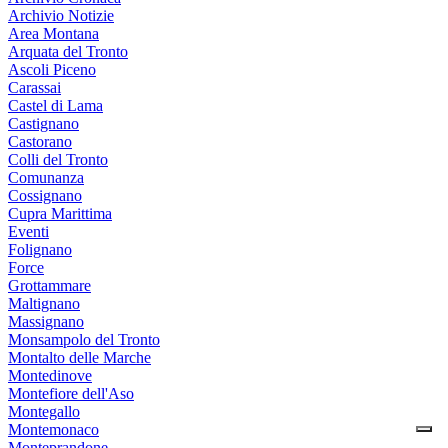
Archivio Notizie
Area Montana
Arquata del Tronto
Ascoli Piceno
Carassai
Castel di Lama
Castignano
Castorano
Colli del Tronto
Comunanza
Cossignano
Cupra Marittima
Eventi
Folignano
Force
Grottammare
Maltignano
Massignano
Monsampolo del Tronto
Montalto delle Marche
Montedinove
Montefiore dell'Aso
Montegallo
Montemonaco
Monteprandone