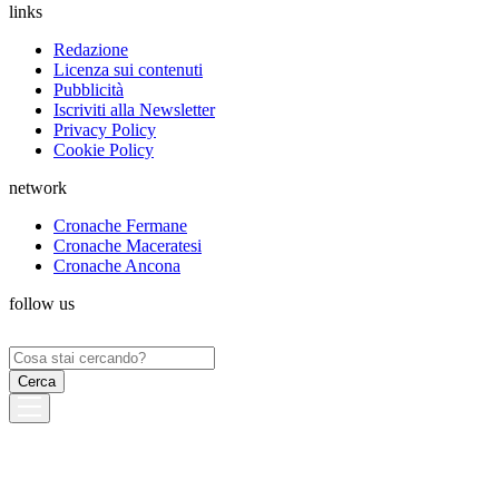
links
Redazione
Licenza sui contenuti
Pubblicità
Iscriviti alla Newsletter
Privacy Policy
Cookie Policy
network
Cronache Fermane
Cronache Maceratesi
Cronache Ancona
follow us
Ricerca
per: