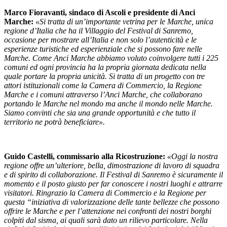
Marco Fioravanti, sindaco di Ascoli e presidente di Anci
Marche:
«Si tratta di un’importante vetrina per le Marche, unica
regione d’Italia che ha il Villaggio del Festival di Sanremo,
occasione per mostrare all’Italia e non solo l’autenticità e le
esperienze turistiche ed esperienziale che si possono fare nelle
Marche. Come Anci Marche abbiamo voluto coinvolgere tutti i 225
comuni ed ogni provincia ha la propria giornata dedicata nella
quale portare la propria unicità. Si tratta di un progetto con tre
attori istituzionali come la Camera di Commercio, la Regione
Marche e i comuni attraverso l’Anci Marche, che collaborano
portando le Marche nel mondo ma anche il mondo nelle Marche.
Siamo convinti che sia una grande opportunità e che tutto il
territorio ne potrà beneficiare».
Guido Castelli, commissario alla Ricostruzione:
«Oggi la nostra
regione offre un’ulteriore, bella, dimostrazione di lavoro di squadra
e di spirito di collaborazione. Il Festival di Sanremo è sicuramente il
momento e il posto giusto per far conoscere i nostri luoghi e attrarre
visitatori. Ringrazio la Camera di Commercio e la Regione per
questa “iniziativa di valorizzazione delle tante bellezze che possono
offrire le Marche e per l’attenzione nei confronti dei nostri borghi
colpiti dal sisma, ai quali sarà dato un rilievo particolare. Nella