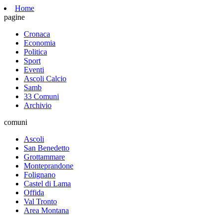
Home
pagine
Cronaca
Economia
Politica
Sport
Eventi
Ascoli Calcio
Samb
33 Comuni
Archivio
comuni
Ascoli
San Benedetto
Grottammare
Monteprandone
Folignano
Castel di Lama
Offida
Val Tronto
Area Montana