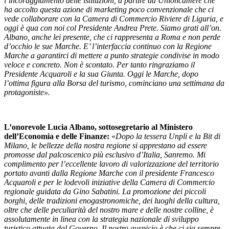
l’incoraggiamento delle istituzioni, a partire da Unioncamere che
ha accolto questa azione di marketing poco convenzionale che ci
vede collaborare con la Camera di Commercio Riviere di Liguria, e
oggi è qua con noi col Presidente Andrea Prete. Siamo grati all’on.
Albano, anche lei presente, che ci rappresenta a Roma e non perde
d’occhio le sue Marche. E’ l’interfaccia continuo con la Regione
Marche a garantirci di mettere a punto strategie condivise in modo
veloce e concreto. Non è scontato. Per tanto ringraziamo il
Presidente Acquaroli e la sua Giunta. Oggi le Marche, dopo
l’ottima figura alla Borsa del turismo, cominciano una settimana da
protagoniste».
L’onorevole Lucia Albano, sottosegretario al Ministero
dell’Economia e delle Finanze:
«
Dopo la tessera Unpli e la Bit di
Milano, le bellezze della nostra regione si apprestano ad essere
promosse dal palcoscenico più esclusivo d’Italia, Sanremo. Mi
complimento per l’eccellente lavoro di valorizzazione del territorio
portato avanti dalla Regione Marche con il presidente Francesco
Acquaroli e per le lodevoli iniziative della Camera di Commercio
regionale guidata da Gino Sabatini. La promozione dei piccoli
borghi, delle tradizioni enogastronomiche, dei luoghi della cultura,
oltre che delle peculiarità del nostro mare e delle nostre colline, è
assolutamente in linea con la strategia nazionale di sviluppo
turistico attuata dal Governo. Il nostro auspicio è che ci sia sempre