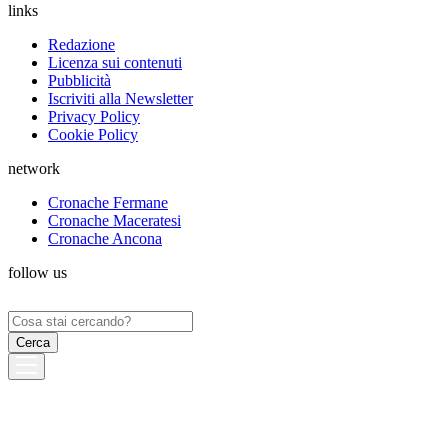
links
Redazione
Licenza sui contenuti
Pubblicità
Iscriviti alla Newsletter
Privacy Policy
Cookie Policy
network
Cronache Fermane
Cronache Maceratesi
Cronache Ancona
follow us
Ricerca
per: