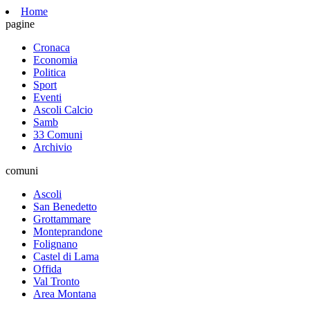
Home
pagine
Cronaca
Economia
Politica
Sport
Eventi
Ascoli Calcio
Samb
33 Comuni
Archivio
comuni
Ascoli
San Benedetto
Grottammare
Monteprandone
Folignano
Castel di Lama
Offida
Val Tronto
Area Montana