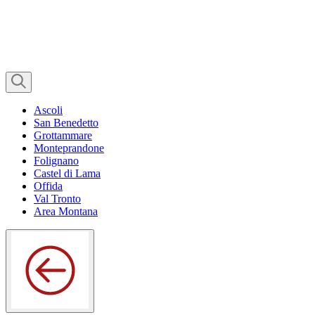
Ascoli
San Benedetto
Grottammare
Monteprandone
Folignano
Castel di Lama
Offida
Val Tronto
Area Montana