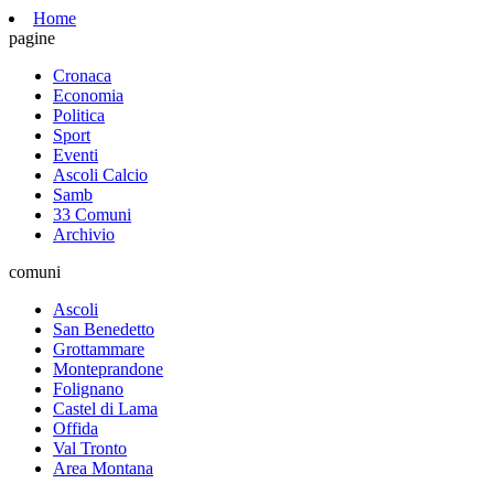
Home
pagine
Cronaca
Economia
Politica
Sport
Eventi
Ascoli Calcio
Samb
33 Comuni
Archivio
comuni
Ascoli
San Benedetto
Grottammare
Monteprandone
Folignano
Castel di Lama
Offida
Val Tronto
Area Montana