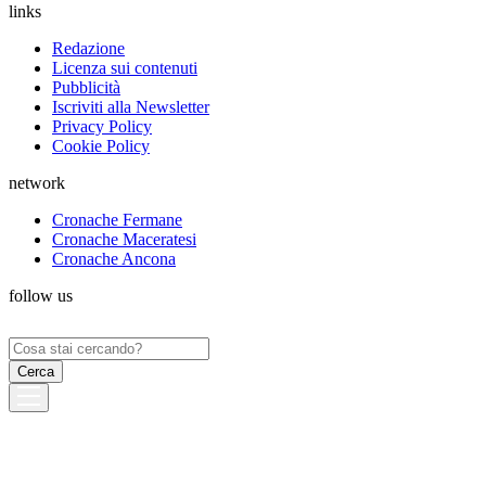
links
Redazione
Licenza sui contenuti
Pubblicità
Iscriviti alla Newsletter
Privacy Policy
Cookie Policy
network
Cronache Fermane
Cronache Maceratesi
Cronache Ancona
follow us
Ricerca
per: