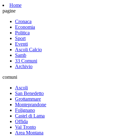
Home
pagine
Cronaca
Economia
Politica
Sport
Eventi
Ascoli Calcio
Samb
33 Comuni
Archivio
comuni
Ascoli
San Benedetto
Grottammare
Monteprandone
Folignano
Castel di Lama
Offida
Val Tronto
Area Montana