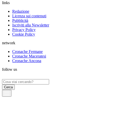
links
Redazione
Licenza sui contenuti
Pubblicità
Iscriviti alla Newsletter
Privacy Policy
Cookie Policy
network
Cronache Fermane
Cronache Maceratesi
Cronache Ancona
follow us
Ricerca
per: