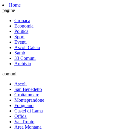
Home
pagine
Cronaca
Economia
Politica
Sport
Eventi
Ascoli Calcio
Samb
33 Comuni
Archivio
comuni
Ascoli
San Benedetto
Grottammare
Monteprandone
Folignano
Castel di Lama
Offida
Val Tronto
Area Montana