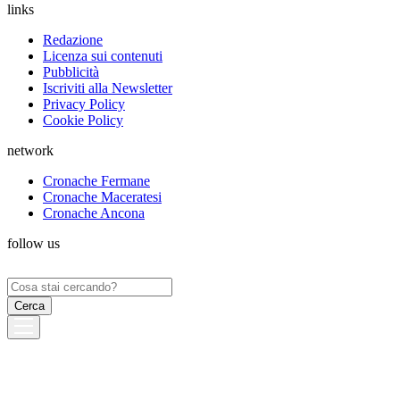
links
Redazione
Licenza sui contenuti
Pubblicità
Iscriviti alla Newsletter
Privacy Policy
Cookie Policy
network
Cronache Fermane
Cronache Maceratesi
Cronache Ancona
follow us
Ricerca
per: