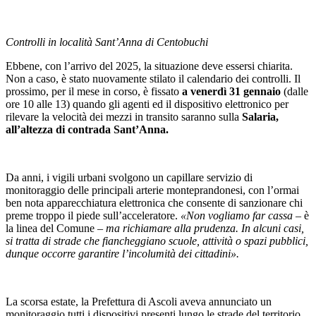
Controlli in località Sant’Anna di Centobuchi
Ebbene, con l’arrivo del 2025, la situazione deve essersi chiarita.
Non a caso, è stato nuovamente stilato il calendario dei controlli. Il
prossimo, per il mese in corso, è fissato
a venerdì 31 gennaio
(dalle
ore 10 alle 13) quando gli agenti ed il dispositivo elettronico per
rilevare la velocità dei mezzi in transito saranno sulla
Salaria,
all’altezza di contrada Sant’Anna.
Da anni, i vigili urbani svolgono un capillare servizio di
monitoraggio delle principali arterie monteprandonesi, con l’ormai
ben nota apparecchiatura elettronica che consente di sanzionare chi
preme troppo il piede sull’acceleratore.
«Non vogliamo far cassa
– è
la linea del Comune –
ma richiamare alla prudenza. In alcuni casi,
si tratta di strade che fiancheggiano scuole, attività o spazi pubblici,
dunque occorre garantire l’incolumità dei cittadini».
La scorsa estate, la Prefettura di Ascoli aveva annunciato un
monitoraggio tutti i dispositivi presenti lungo le strade del territorio