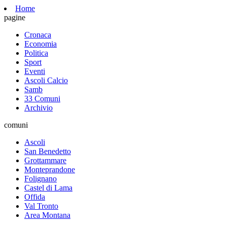
Home
pagine
Cronaca
Economia
Politica
Sport
Eventi
Ascoli Calcio
Samb
33 Comuni
Archivio
comuni
Ascoli
San Benedetto
Grottammare
Monteprandone
Folignano
Castel di Lama
Offida
Val Tronto
Area Montana