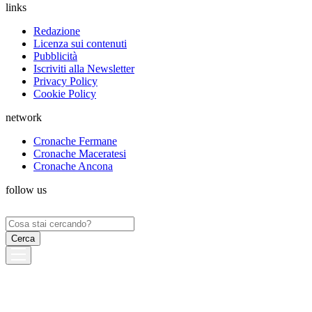
links
Redazione
Licenza sui contenuti
Pubblicità
Iscriviti alla Newsletter
Privacy Policy
Cookie Policy
network
Cronache Fermane
Cronache Maceratesi
Cronache Ancona
follow us
Ricerca
per: