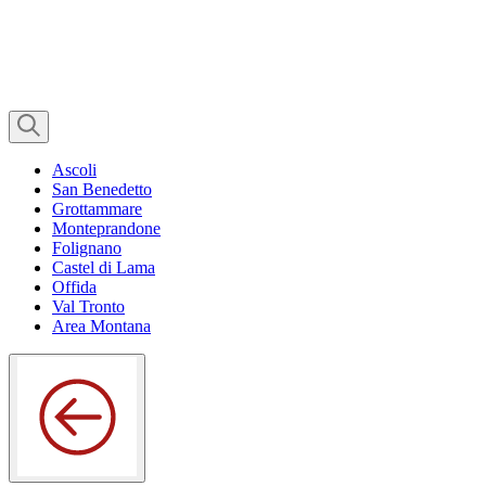
Ascoli
San Benedetto
Grottammare
Monteprandone
Folignano
Castel di Lama
Offida
Val Tronto
Area Montana