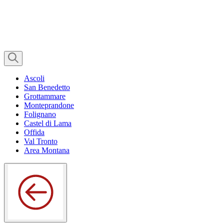
Ascoli
San Benedetto
Grottammare
Monteprandone
Folignano
Castel di Lama
Offida
Val Tronto
Area Montana