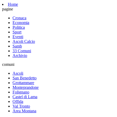
Home
pagine
Cronaca
Economia
Politica
Sport
Eventi
Ascoli Calcio
Samb
33 Comuni
Archivio
comuni
Ascoli
San Benedetto
Grottammare
Monteprandone
Folignano
Castel di Lama
Offida
Val Tronto
Area Montana