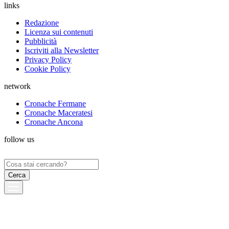
links
Redazione
Licenza sui contenuti
Pubblicità
Iscriviti alla Newsletter
Privacy Policy
Cookie Policy
network
Cronache Fermane
Cronache Maceratesi
Cronache Ancona
follow us
Ricerca
per: