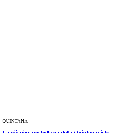
QUINTANA
La più giovane bellezza della Quintana: è la