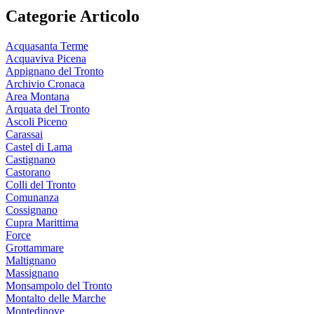
Categorie Articolo
Acquasanta Terme
Acquaviva Picena
Appignano del Tronto
Archivio Cronaca
Area Montana
Arquata del Tronto
Ascoli Piceno
Carassai
Castel di Lama
Castignano
Castorano
Colli del Tronto
Comunanza
Cossignano
Cupra Marittima
Force
Grottammare
Maltignano
Massignano
Monsampolo del Tronto
Montalto delle Marche
Montedinove