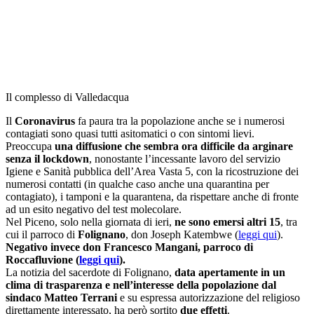
Il complesso di Valledacqua
Il
Coronavirus
fa paura tra la popolazione anche se i numerosi
contagiati sono quasi tutti asitomatici o con sintomi lievi.
Preoccupa
una diffusione che sembra ora difficile da arginare
senza il lockdown
, nonostante l’incessante lavoro del servizio
Igiene e Sanità pubblica dell’Area Vasta 5, con la ricostruzione dei
numerosi contatti (in qualche caso anche una quarantina per
contagiato), i tamponi e la quarantena, da rispettare anche di fronte
ad un esito negativo del test molecolare.
Nel Piceno, solo nella giornata di ieri,
ne sono emersi altri 15
, tra
cui il parroco di
Folignano
, don Joseph Katembwe (
leggi qui
).
Negativo invece don Francesco Mangani, parroco di
Roccafluvione (
leggi qui
).
La notizia del sacerdote di Folignano,
data apertamente in un
clima di trasparenza e nell’interesse della popolazione dal
sindaco Matteo Terrani
e su espressa autorizzazione del religioso
direttamente interessato, ha però sortito
due effetti
.