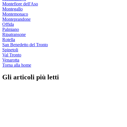
Montefiore dell'Aso
Montegallo
Montemonaco
Monteprandone
Offida
Palmiano
Ripatransone
Rotella
San Benedetto del Tronto
Spinetoli
Val Tronto
Venarotta
Torna alla home
Gli articoli più letti