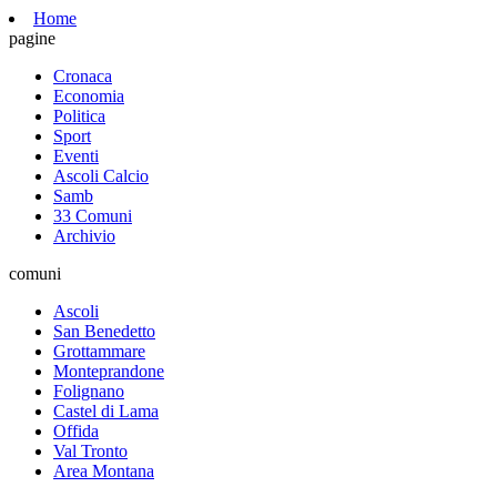
Home
pagine
Cronaca
Economia
Politica
Sport
Eventi
Ascoli Calcio
Samb
33 Comuni
Archivio
comuni
Ascoli
San Benedetto
Grottammare
Monteprandone
Folignano
Castel di Lama
Offida
Val Tronto
Area Montana