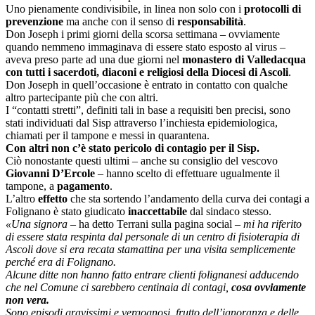
Uno pienamente condivisibile, in linea non solo con i
protocolli di
prevenzione
ma anche con il senso di
responsabilità
.
Don Joseph i primi giorni della scorsa settimana – ovviamente
quando nemmeno immaginava di essere stato esposto al virus –
aveva preso parte ad una due giorni nel
monastero di Valledacqua
con tutti i sacerdoti, diaconi e religiosi della Diocesi di Ascoli
.
Don Joseph in quell’occasione è entrato in contatto con qualche
altro partecipante più che con altri.
I “contatti stretti”, definiti tali in base a requisiti ben precisi, sono
stati individuati dal Sisp attraverso l’inchiesta epidemiologica,
chiamati per il tampone e messi in quarantena.
Con altri non c’è stato pericolo di contagio per il Sisp.
Ciò nonostante questi ultimi – anche su consiglio del vescovo
Giovanni D’Ercole
– hanno scelto di effettuare ugualmente il
tampone, a
pagamento
.
L’altro
effetto
che sta sortendo l’andamento della curva dei contagi a
Folignano è stato giudicato
inaccettabile
dal sindaco stesso.
«Una signora
– ha detto Terrani sulla pagina social –
mi ha riferito
di essere stata respinta dal personale di un centro di fisioterapia di
Ascoli dove si era recata stamattina per una visita semplicemente
perché era di Folignano.
Alcune ditte non hanno fatto entrare clienti folignanesi adducendo
che nel Comune ci sarebbero centinaia di contagi,
cosa ovviamente
non vera.
Sono episodi gravissimi e vergognosi, frutto dell’ignoranza e delle