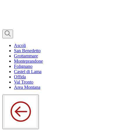
Ascoli
San Benedetto
Grottammare
Monteprandone
Folignano
Castel di Lama
Offida
Val Tronto
Area Montana