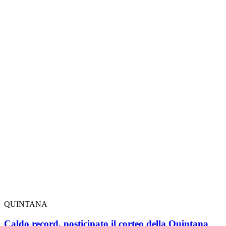
QUINTANA
Caldo record, posticipato il corteo della Quintana