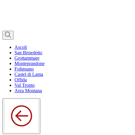
Ascoli
San Benedetto
Grottammare
Monteprandone
Folignano
Castel di Lama
Offida
Val Tronto
Area Montana