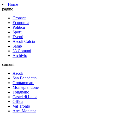
Home
pagine
Cronaca
Economia
Politica
Sport
Eventi
Ascoli Calcio
Samb
33 Comuni
Archivio
comuni
Ascoli
San Benedetto
Grottammare
Monteprandone
Folignano
Castel di Lama
Offida
Val Tronto
Area Montana