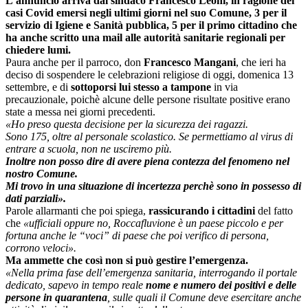
L’annuncio arriva dal sindaco Francesco Leoni, in ragione dei
casi Covid emersi negli ultimi giorni nel suo Comune, 3 per il
servizio di Igiene e Sanità pubblica, 5 per il primo cittadino che
ha anche scritto una mail alle autorità sanitarie regionali per
chiedere lumi.
Paura anche per il parroco, don
Francesco Mangani
, che ieri ha
deciso di sospendere le celebrazioni religiose di oggi, domenica 13
settembre, e di
sottoporsi lui stesso a tampone
in via
precauzionale, poichè alcune delle persone risultate positive erano
state a messa nei giorni precedenti.
«Ho preso questa decisione per la sicurezza dei ragazzi.
Sono 175, oltre al personale scolastico. Se permettiamo al virus di
entrare a scuola, non ne usciremo più.
Inoltre non posso dire di avere piena contezza del fenomeno nel
nostro Comune.
Mi trovo in una situazione di incertezza perchè sono in possesso di
dati parziali».
Parole allarmanti che poi spiega,
rassicurando i cittadini
del fatto
che
«ufficiali oppure no, Roccafluvione è un paese piccolo e per
fortuna anche le “voci” di paese che poi verifico di persona,
corrono veloci».
Ma ammette che così non si può gestire l’emergenza.
«Nella prima fase dell’emergenza sanitaria, interrogando il portale
dedicato, sapevo in tempo reale
nome e numero dei positivi e delle
persone in quarantena
, sulle quali il Comune deve esercitare anche