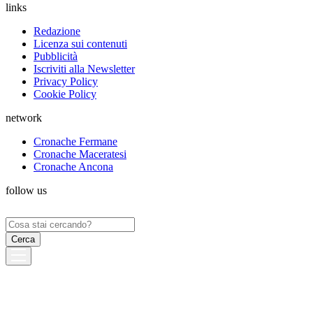
links
Redazione
Licenza sui contenuti
Pubblicità
Iscriviti alla Newsletter
Privacy Policy
Cookie Policy
network
Cronache Fermane
Cronache Maceratesi
Cronache Ancona
follow us
Ricerca
per: