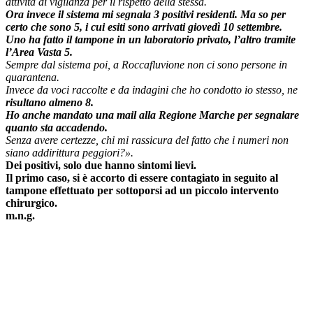
attività di vigilanza per il rispetto della stessa.
Ora invece il sistema mi segnala 3 positivi residenti. Ma so per
certo che sono 5, i cui esiti sono arrivati giovedì 10 settembre.
Uno ha fatto il tampone in un laboratorio privato, l’altro tramite
l’Area Vasta 5.
Sempre dal sistema poi, a Roccafluvione non ci sono persone in
quarantena.
Invece da voci raccolte e da indagini che ho condotto io stesso, ne
risultano almeno 8.
Ho anche mandato una mail alla Regione Marche per segnalare
quanto sta accadendo.
Senza avere certezze, chi mi rassicura del fatto che i numeri non
siano addirittura peggiori?».
Dei positivi, solo due hanno sintomi lievi.
Il primo caso, si è accorto di essere contagiato in seguito al
tampone effettuato per sottoporsi ad un piccolo intervento
chirurgico.
m.n.g.