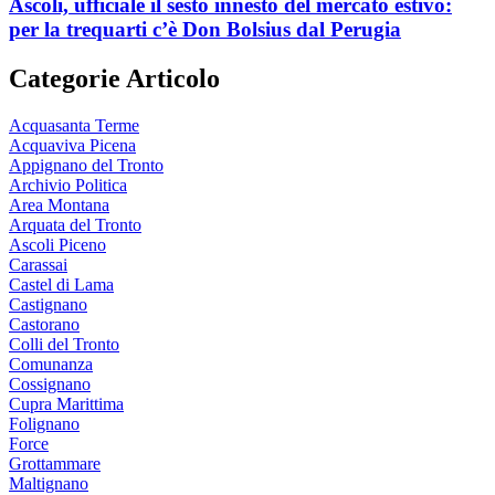
Ascoli, ufficiale il sesto innesto del mercato estivo:
per la trequarti c’è Don Bolsius dal Perugia
Categorie Articolo
Acquasanta Terme
Acquaviva Picena
Appignano del Tronto
Archivio Politica
Area Montana
Arquata del Tronto
Ascoli Piceno
Carassai
Castel di Lama
Castignano
Castorano
Colli del Tronto
Comunanza
Cossignano
Cupra Marittima
Folignano
Force
Grottammare
Maltignano