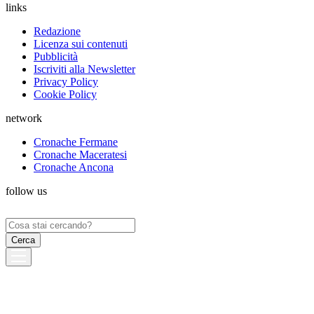
links
Redazione
Licenza sui contenuti
Pubblicità
Iscriviti alla Newsletter
Privacy Policy
Cookie Policy
network
Cronache Fermane
Cronache Maceratesi
Cronache Ancona
follow us
Ricerca
per: