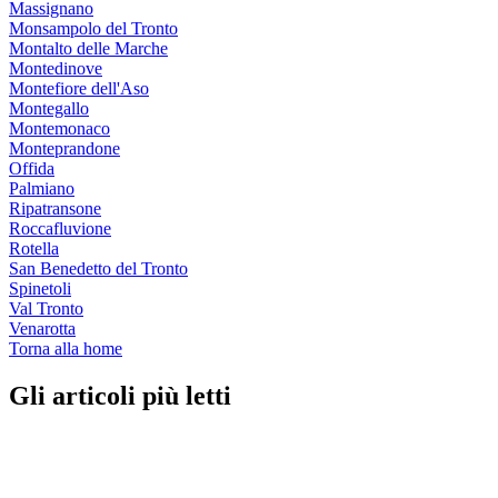
Massignano
Monsampolo del Tronto
Montalto delle Marche
Montedinove
Montefiore dell'Aso
Montegallo
Montemonaco
Monteprandone
Offida
Palmiano
Ripatransone
Roccafluvione
Rotella
San Benedetto del Tronto
Spinetoli
Val Tronto
Venarotta
Torna alla home
Gli articoli più letti