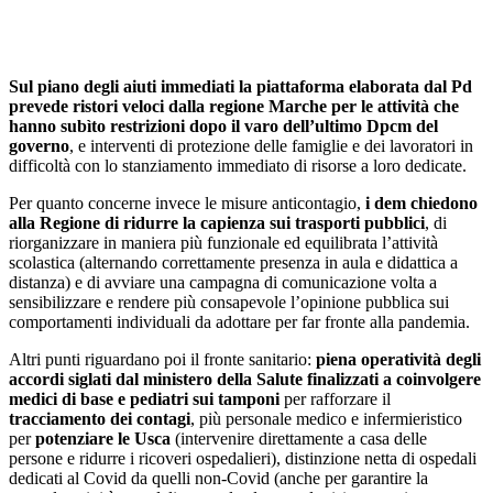
Sul piano degli aiuti immediati la piattaforma elaborata dal Pd
prevede ristori veloci dalla regione Marche
per le attività che
hanno subìto restrizioni dopo il varo dell’ultimo Dpcm del
governo
, e interventi di protezione delle famiglie e dei lavoratori in
difficoltà con lo stanziamento immediato di risorse a loro dedicate.
Per quanto concerne invece le misure anticontagio,
i dem chiedono
alla Regione di ridurre la capienza sui trasporti pubblici
, di
riorganizzare in maniera più funzionale ed equilibrata l’attività
scolastica (alternando correttamente presenza in aula e didattica a
distanza) e di avviare una campagna di comunicazione volta a
sensibilizzare e rendere più consapevole l’opinione pubblica sui
comportamenti individuali da adottare per far fronte alla pandemia.
Altri punti riguardano poi il fronte sanitario:
piena operatività degli
accordi siglati dal ministero della Salute finalizzati a coinvolgere
medici di base e pediatri sui tamponi
per rafforzare il
tracciamento dei contagi
, più personale medico e infermieristico
per
potenziare le Usca
(intervenire direttamente a casa delle
persone e ridurre i ricoveri ospedalieri), distinzione netta di ospedali
dedicati al Covid da quelli non-Covid (anche per garantire la