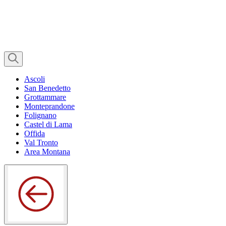
Ascoli
San Benedetto
Grottammare
Monteprandone
Folignano
Castel di Lama
Offida
Val Tronto
Area Montana