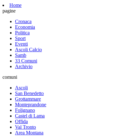
Home
pagine
Cronaca
Economia
Politica
Sport
Eventi
Ascoli Calcio
Samb
33 Comuni
Archivio
comuni
Ascoli
San Benedetto
Grottammare
Monteprandone
Folignano
Castel di Lama
Offida
Val Tronto
Area Montana