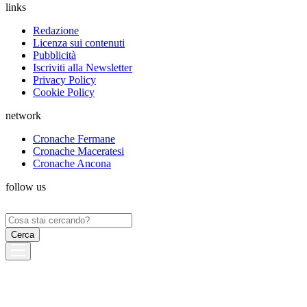
links
Redazione
Licenza sui contenuti
Pubblicità
Iscriviti alla Newsletter
Privacy Policy
Cookie Policy
network
Cronache Fermane
Cronache Maceratesi
Cronache Ancona
follow us
Ricerca
per: