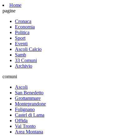
Home
pagine
Cronaca
Economia
Politica
Sport
Eventi
Ascoli Calcio
Samb
33 Comuni
Archivio
comuni
Ascoli
San Benedetto
Grottammare
Monteprandone
Folignano
Castel di Lama
Offida
Val Tronto
Area Montana