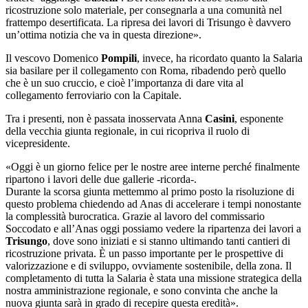
ricostruzione solo materiale, per consegnarla a una comunità nel
frattempo desertificata. La ripresa dei lavori di Trisungo è davvero
un’ottima notizia che va in questa direzione».
Il vescovo Domenico
Pompili
, invece, ha ricordato quanto la Salaria
sia basilare per il collegamento con Roma, ribadendo però quello
che è un suo cruccio, e cioè l’importanza di dare vita al
collegamento ferroviario con la Capitale.
Tra i presenti, non è passata inosservata Anna
Casini
, esponente
della vecchia giunta regionale, in cui ricopriva il ruolo di
vicepresidente.
«Oggi è un giorno felice per le nostre aree interne perché finalmente
ripartono i lavori delle due gallerie -ricorda-.
Durante la scorsa giunta mettemmo al primo posto la risoluzione di
questo problema chiedendo ad Anas di accelerare i tempi nonostante
la complessità burocratica. Grazie al lavoro del commissario
Soccodato e all’Anas oggi possiamo vedere la ripartenza dei lavori a
Trisungo
, dove sono iniziati e si stanno ultimando tanti cantieri di
ricostruzione privata. È un passo importante per le prospettive di
valorizzazione e di sviluppo, ovviamente sostenibile, della zona. Il
completamento di tutta la Salaria è stata una missione strategica della
nostra amministrazione regionale, e sono convinta che anche la
nuova giunta sarà in grado di recepire questa eredità».