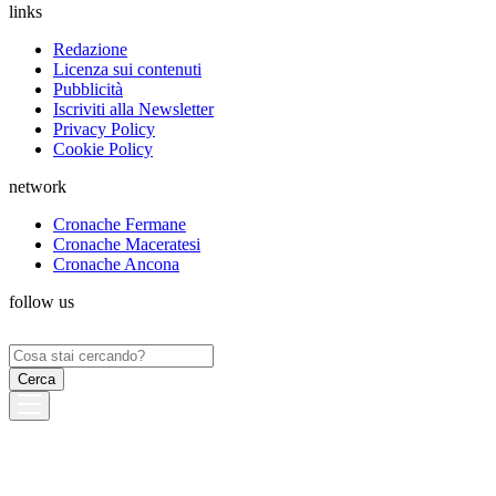
links
Redazione
Licenza sui contenuti
Pubblicità
Iscriviti alla Newsletter
Privacy Policy
Cookie Policy
network
Cronache Fermane
Cronache Maceratesi
Cronache Ancona
follow us
Ricerca
per: