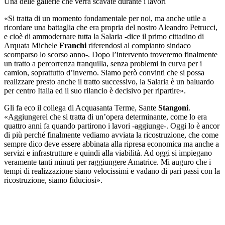
Una delle gallerie che verrà scavate durante i lavori
«Si tratta di un momento fondamentale per noi, ma anche utile a
ricordare una battaglia che era propria del nostro Aleandro Petrucci,
e cioè di ammodernare tutta la Salaria -dice il primo cittadino di
Arquata Michele
Franchi
riferendosi al compianto sindaco
scomparso lo scorso anno-. Dopo l’intervento troveremo finalmente
un tratto a percorrenza tranquilla, senza problemi in curva per i
camion, soprattutto d’inverno. Siamo però convinti che si possa
realizzare presto anche il tratto successivo, la Salaria è un baluardo
per centro Italia ed il suo rilancio è decisivo per ripartire».
Gli fa eco il collega di Acquasanta Terme, Sante
Stangoni
.
«Aggiungerei che si tratta di un’opera determinante, come lo era
quattro anni fa quando partirono i lavori -aggiunge-. Oggi lo è ancor
di più perché finalmente vediamo avviata la ricostruzione, che come
sempre dico deve essere abbinata alla ripresa economica ma anche a
servizi e infrastrutture e quindi alla viabilità. Ad oggi si impiegano
veramente tanti minuti per raggiungere Amatrice. Mi auguro che i
tempi di realizzazione siano velocissimi e vadano di pari passi con la
ricostruzione, siamo fiduciosi».