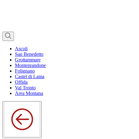
Ascoli
San Benedetto
Grottammare
Monteprandone
Folignano
Castel di Lama
Offida
Val Tronto
Area Montana