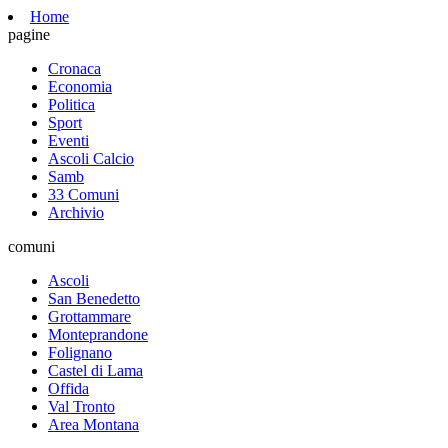
Home
pagine
Cronaca
Economia
Politica
Sport
Eventi
Ascoli Calcio
Samb
33 Comuni
Archivio
comuni
Ascoli
San Benedetto
Grottammare
Monteprandone
Folignano
Castel di Lama
Offida
Val Tronto
Area Montana