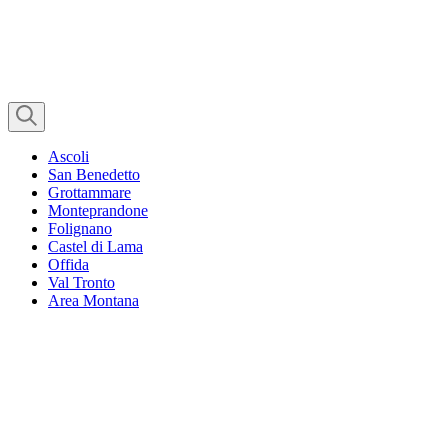
Ascoli
San Benedetto
Grottammare
Monteprandone
Folignano
Castel di Lama
Offida
Val Tronto
Area Montana