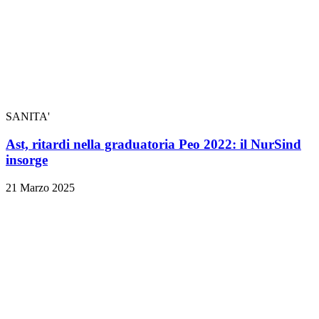
SANITA'
Ast, ritardi nella graduatoria Peo 2022: il NurSind
insorge
21 Marzo 2025