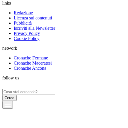
links
Redazione
Licenza sui contenuti
Pubblicità
Iscriviti alla Newsletter
Privacy Policy
Cookie Policy
network
Cronache Fermane
Cronache Maceratesi
Cronache Ancona
follow us
Ricerca
per: