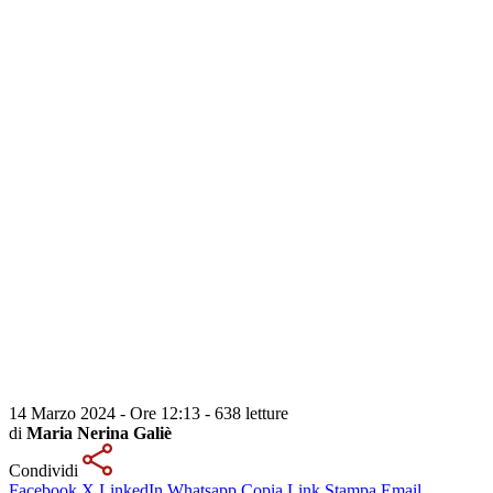
14 Marzo 2024 - Ore 12:13
-
638 letture
di
Maria Nerina Galiè
Condividi
Facebook
X
LinkedIn
Whatsapp
Copia Link
Stampa
Email