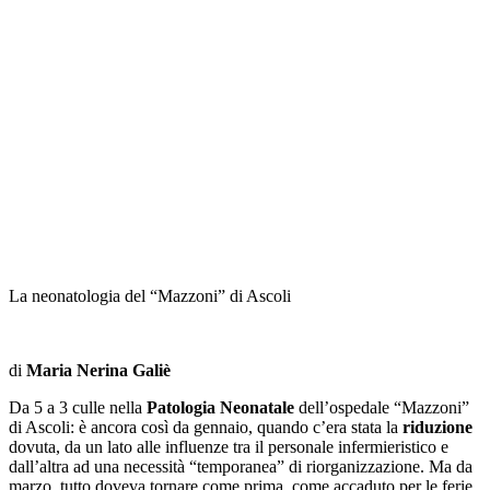
La neonatologia del “Mazzoni” di Ascoli
di
Maria Nerina Galiè
Da 5 a 3 culle nella
Patologia Neonatale
dell’ospedale “Mazzoni”
di Ascoli: è ancora così da gennaio, quando c’era stata la
riduzione
dovuta, da un lato alle influenze tra il personale infermieristico e
dall’altra ad una necessità “temporanea” di riorganizzazione. Ma da
marzo, tutto doveva tornare come prima, come accaduto per le ferie