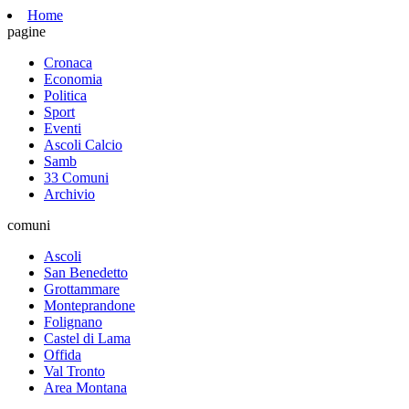
Home
pagine
Cronaca
Economia
Politica
Sport
Eventi
Ascoli Calcio
Samb
33 Comuni
Archivio
comuni
Ascoli
San Benedetto
Grottammare
Monteprandone
Folignano
Castel di Lama
Offida
Val Tronto
Area Montana