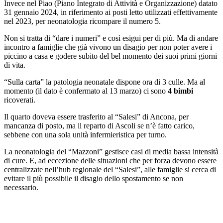
Invece nel Piao (Piano Integrato di Attività e Organizzazione) datato
31 gennaio 2024, in riferimento ai posti letto utilizzati effettivamente
nel 2023, per neonatologia ricompare il numero 5.
Non si tratta di “dare i numeri” e così esigui per di più. Ma di andare
incontro a famiglie che già vivono un disagio per non poter avere i
piccino a casa e godere subito del bel momento dei suoi primi giorni
di vita.
“Sulla carta” la patologia neonatale dispone ora di 3 culle. Ma al
momento (il dato è confermato al 13 marzo) ci sono
4 bimbi
ricoverati.
Il quarto doveva essere trasferito al “Salesi” di Ancona, per
mancanza di posto, ma il reparto di Ascoli se n’è fatto carico,
sebbene con una sola unità infermieristica per turno.
La neonatologia del “Mazzoni” gestisce casi di media bassa intensità
di cure. E, ad eccezione delle situazioni che per forza devono essere
centralizzate nell’hub regionale del “Salesi”, alle famiglie si cerca di
evitare il più possibile il disagio dello spostamento se non
necessario.