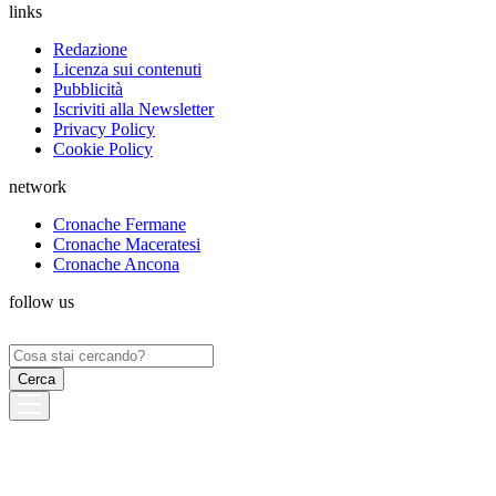
links
Redazione
Licenza sui contenuti
Pubblicità
Iscriviti alla Newsletter
Privacy Policy
Cookie Policy
network
Cronache Fermane
Cronache Maceratesi
Cronache Ancona
follow us
Ricerca
per: