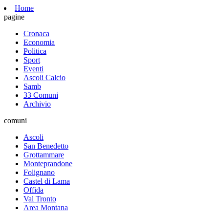
Home
pagine
Cronaca
Economia
Politica
Sport
Eventi
Ascoli Calcio
Samb
33 Comuni
Archivio
comuni
Ascoli
San Benedetto
Grottammare
Monteprandone
Folignano
Castel di Lama
Offida
Val Tronto
Area Montana