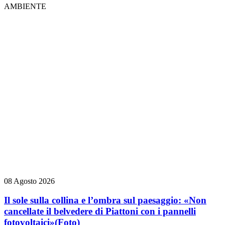
AMBIENTE
08 Agosto 2026
Il sole sulla collina e l’ombra sul paesaggio: «Non
cancellate il belvedere di Piattoni con i pannelli
fotovoltaici»
(Foto)