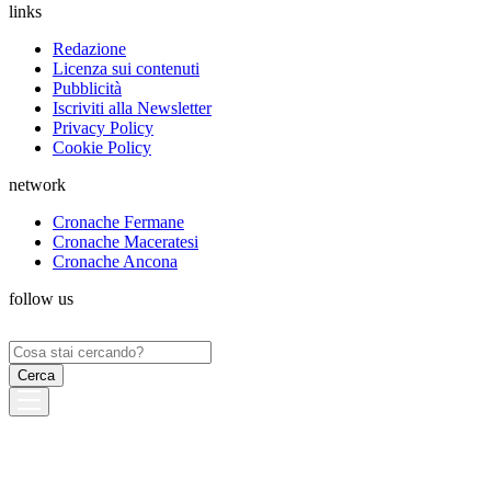
links
Redazione
Licenza sui contenuti
Pubblicità
Iscriviti alla Newsletter
Privacy Policy
Cookie Policy
network
Cronache Fermane
Cronache Maceratesi
Cronache Ancona
follow us
Ricerca
per: