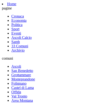
Home
pagine
Cronaca
Economia
Politica
Sport
Eventi
Ascoli Calcio
Samb
33 Comuni
Archivio
comuni
Ascoli
San Benedetto
Grottammare
Monteprandone
Folignano
Castel di Lama
Offida
Val Tronto
Area Montana