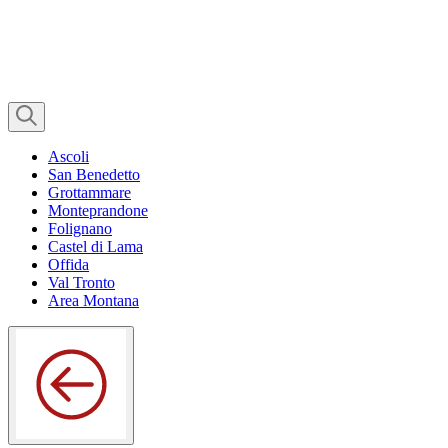
Ascoli
San Benedetto
Grottammare
Monteprandone
Folignano
Castel di Lama
Offida
Val Tronto
Area Montana