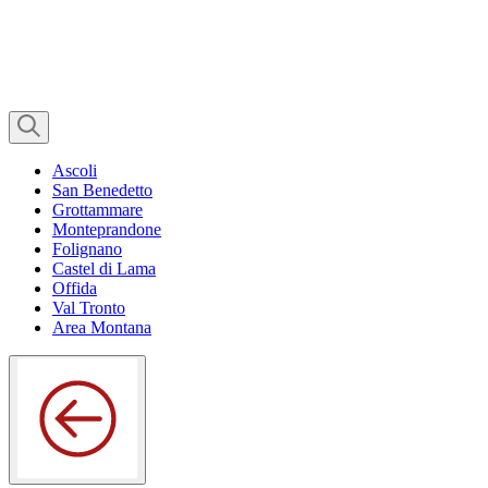
Ascoli
San Benedetto
Grottammare
Monteprandone
Folignano
Castel di Lama
Offida
Val Tronto
Area Montana