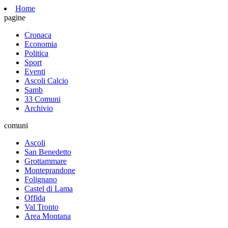
Home
pagine
Cronaca
Economia
Politica
Sport
Eventi
Ascoli Calcio
Samb
33 Comuni
Archivio
comuni
Ascoli
San Benedetto
Grottammare
Monteprandone
Folignano
Castel di Lama
Offida
Val Tronto
Area Montana