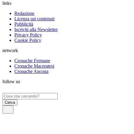
links
Redazione
Licenza sui contenuti
Pubblicità
Iscriviti alla Newsletter
Privacy Policy
Cookie Policy
network
Cronache Fermane
Cronache Maceratesi
Cronache Ancona
follow us
Ricerca
per: