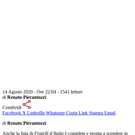
14 Agosto 2020 - Ore 22:04
-
1541 letture
di
Renato Pierantozzi
Condividi
Facebook
X
LinkedIn
Whatsapp
Copia Link
Stampa
Email
di
Renato Pierantozzi
Anche la lista di
Fratelli d’Italia
è completa e pronta a scendere in