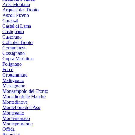
Area Montana
Arquata del Tronto
Ascoli Piceno
Carassai
Castel di Lama
Castignano
Castorano
Colli del Tronto
Comunanza
Cossignano
Cupra Marittima
Folignano
Force
Grottammare
Maltignano
Massignano
Monsampolo del Tronto
Montalto delle Marche
Montedinove
Montefiore dell'Aso
Montegallo
Montemonaco
Monteprandone
Offida
Palmiano