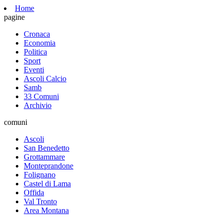
Home
pagine
Cronaca
Economia
Politica
Sport
Eventi
Ascoli Calcio
Samb
33 Comuni
Archivio
comuni
Ascoli
San Benedetto
Grottammare
Monteprandone
Folignano
Castel di Lama
Offida
Val Tronto
Area Montana