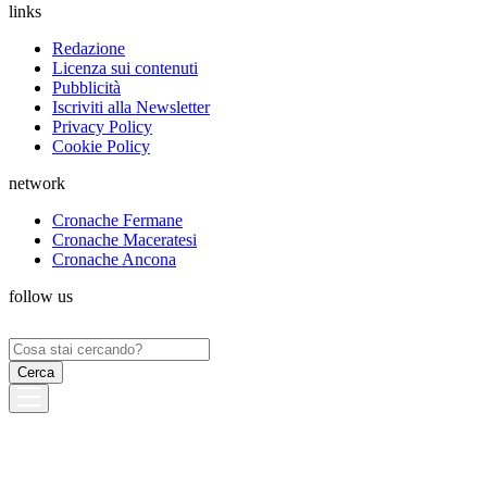
links
Redazione
Licenza sui contenuti
Pubblicità
Iscriviti alla Newsletter
Privacy Policy
Cookie Policy
network
Cronache Fermane
Cronache Maceratesi
Cronache Ancona
follow us
Ricerca
per: