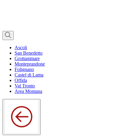
Ascoli
San Benedetto
Grottammare
Monteprandone
Folignano
Castel di Lama
Offida
Val Tronto
Area Montana