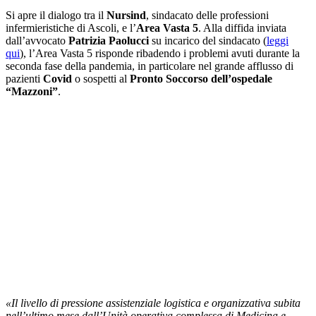
Si apre il dialogo tra il
Nursind
, sindacato delle professioni
infermieristiche di Ascoli, e l’
Area Vasta 5
. Alla diffida inviata
dall’avvocato
Patrizia Paolucci
su incarico del sindacato (
leggi
qui
), l’Area Vasta 5 risponde ribadendo i problemi avuti durante la
seconda fase della pandemia, in particolare nel grande afflusso di
pazienti
Covid
o sospetti al
Pronto Soccorso dell’ospedale
“Mazzoni”
.
«Il livello di pressione assistenziale logistica e organizzativa subita
nell’ultimo mese dall’Unità operativa complessa di Medicina e