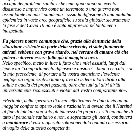
occupa dei problemi sanitari che emergono dopo un evento
disastroso e improvviso come un terremoto o una guerra non
assimilabile ad una “pandemia” ossia la diffusione di una malattia
epidemica in vaste aree geografiche su scala globale: sicuramente
la fase 2 del Covid 19 non è stata improvvisa né tantomeno
inaspettata.
Fa piacere notare comunque che, grazie alla denuncia della
situazione esistente da parte della scrivente, vi siate finalmente
attivati, sebbene con grave ritardo, nel cercare di attuare ciò che
poteva e doveva essere fatto già il maggio scorso.
Nello specifico, metto in luce il fatto che i miei assistiti, lungi dal
tenere un “comportamento difensivo e ansioso”, hanno cercato, con
la mia precedente, di portare alla vostra attenzione l’evidente
negligenza organizzativa tanto grave da ledere il loro diritto alla
salute e quella dei propri pazienti, oltre che tutti gli altri diritti
universalmente riconosciuti e violati dal Vostro comportamento».
«Pertanto, nella speranza di avere effettivamente dato il via ad un
maggior confronto aperto leale e razionale, si avvisa che il Nursind
al fine di tutelare non solo gli interessi dei propri iscritti ma anche di
tutto il personale sanitario e non, e soprattutto gli utenti, continuerà
a
monitorare
il vostro operato sottoponendolo quando necessario,
al vaglio delle autorità competenti».