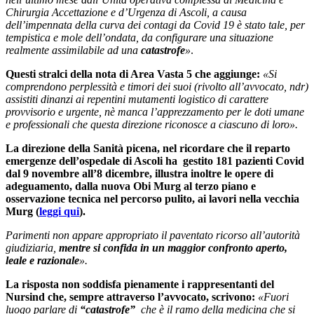
Chirurgia Accettazione e d’Urgenza di Ascoli, a causa
dell’impennata della curva dei contagi da Covid 19 è stato tale, per
tempistica e mole dell’ondata, da configurare una situazione
realmente assimilabile ad una
catastrofe
»
.
Questi stralci della nota di Area Vasta 5 che aggiunge:
«Si
comprendono perplessità e timori dei suoi (rivolto all’avvocato, ndr)
assistiti dinanzi ai repentini mutamenti logistico di carattere
provvisorio e urgente, nè manca l’apprezzamento per le doti umane
e professionali che questa direzione riconosce a ciascuno di loro».
La direzione della Sanità picena, nel ricordare che il reparto
emergenze dell’ospedale di Ascoli ha gestito 181 pazienti Covid
dal 9 novembre all’8 dicembre, illustra inoltre le opere di
adeguamento, dalla nuova Obi Murg al terzo piano e
osservazione tecnica nel percorso pulito, ai lavori nella vecchia
Murg (
leggi qui
).
Parimenti non appare appropriato il paventato ricorso all’autorità
giudiziaria,
mentre si confida in un maggior confronto aperto,
leale e razionale
».
La risposta non soddisfa pienamente i rappresentanti del
Nursind che, sempre attraverso l’avvocato, scrivono:
«
Fuori
luogo parlare di
“catastrofe”
che è il ramo della medicina che si