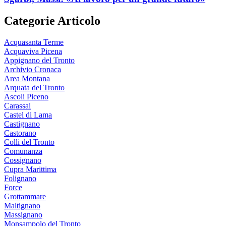
Categorie Articolo
Acquasanta Terme
Acquaviva Picena
Appignano del Tronto
Archivio Cronaca
Area Montana
Arquata del Tronto
Ascoli Piceno
Carassai
Castel di Lama
Castignano
Castorano
Colli del Tronto
Comunanza
Cossignano
Cupra Marittima
Folignano
Force
Grottammare
Maltignano
Massignano
Monsampolo del Tronto