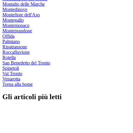
Montalto delle Marche
Montedinove
Montefiore dell'Aso
Montegallo
Montemonaco
Monteprandone
Offida
Palmiano
Ripatransone
Roccafluvione
Rotella
San Benedetto del Tronto
Spinetoli
Val Tronto
Venarotta
Torna alla home
Gli articoli più letti