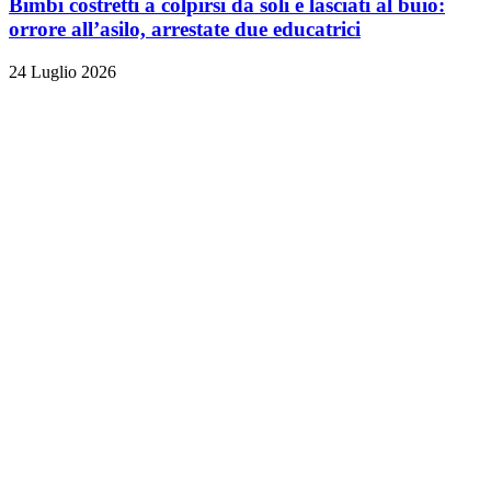
Bimbi costretti a colpirsi da soli e lasciati al buio:
orrore all’asilo, arrestate due educatrici
24 Luglio 2026