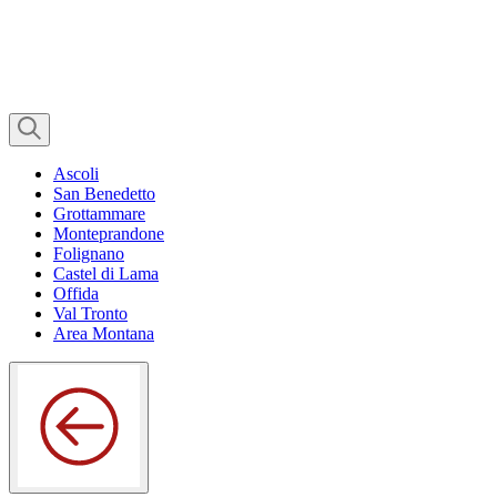
Ascoli
San Benedetto
Grottammare
Monteprandone
Folignano
Castel di Lama
Offida
Val Tronto
Area Montana