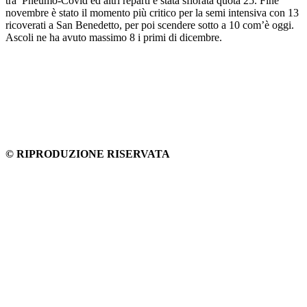
tra Pneumo-Covid ed altri reparti è stata sfiorata quota 25. Fine
novembre è stato il momento più critico per la semi intensiva con 13
ricoverati a San Benedetto, per poi scendere sotto a 10 com’è oggi.
Ascoli ne ha avuto massimo 8 i primi di dicembre.
© RIPRODUZIONE RISERVATA