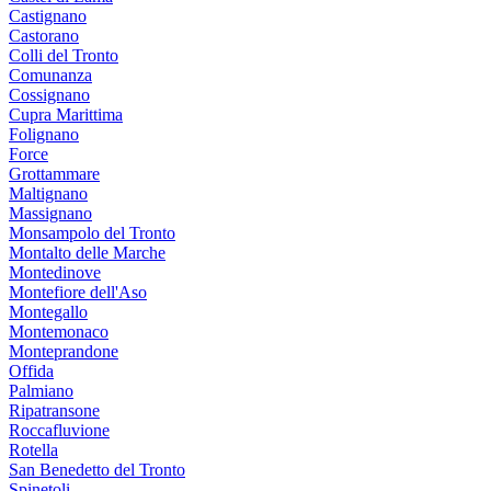
Castignano
Castorano
Colli del Tronto
Comunanza
Cossignano
Cupra Marittima
Folignano
Force
Grottammare
Maltignano
Massignano
Monsampolo del Tronto
Montalto delle Marche
Montedinove
Montefiore dell'Aso
Montegallo
Montemonaco
Monteprandone
Offida
Palmiano
Ripatransone
Roccafluvione
Rotella
San Benedetto del Tronto
Spinetoli