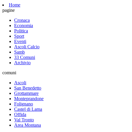
Home
pagine
Cronaca
Economia
Politica
Sport
Eventi
Ascoli Calcio
Samb
33 Comuni
Archivio
comuni
Ascoli
San Benedetto
Grottammare
Monteprandone
Folignano
Castel di Lama
Offida
Val Tronto
Area Montana