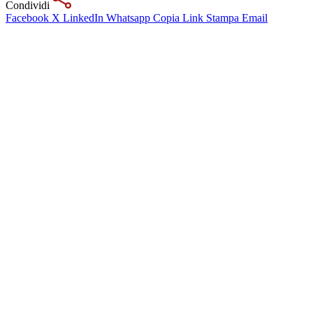
Condividi
Facebook
X
LinkedIn
Whatsapp
Copia Link
Stampa
Email