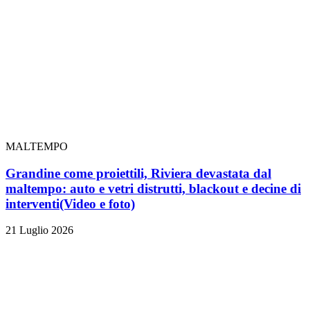
MALTEMPO
Grandine come proiettili, Riviera devastata dal
maltempo: auto e vetri distrutti, blackout e decine di
interventi
(Video e foto)
21 Luglio 2026