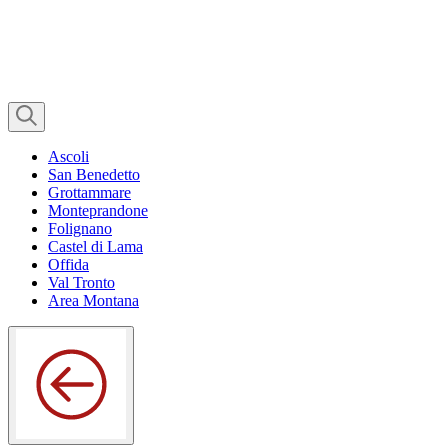
Ascoli
San Benedetto
Grottammare
Monteprandone
Folignano
Castel di Lama
Offida
Val Tronto
Area Montana