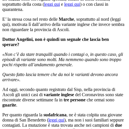
soprattutto della costa (
leggi qui
e
leggi qui
) o con classi in
quarantena.
E’ la stessa cosa nel resto delle
Marche
, soprattutto al nord (leggi
qui), motivata lì dall’arrivo della variante inglese che invece sembra
non riguardare la provincia di Ascoli.
Dottor Angelini, non è quindi un segnale che lascia ben
sperare?
«Non c’è da stare tranquilli quando i contagi o, in questo caso, gli
episodi di variante sono molti. Ma nemmeno quando sono troppo
pochi rispetto all’andamento generale.
Questo fatto lascia temere che da noi le varianti devono ancora
arrivare».
Ad oggi, secondo quanto registrato dal Sisp, nella provincia di
Ascoli gli unici casi di
variante inglese
del Coronavirus sono state
riscontrate diverse settimane fa in
tre persone
che ormai sono
guarite
.
Per quanto riguarda la
sudafricana
, ne è stata colpita una giovane
donna di San Benedetto (
leggi qui
), ma non i suoi familiari seppure
contagiati. La mutazione è stata trovata anche nei campioni di
due