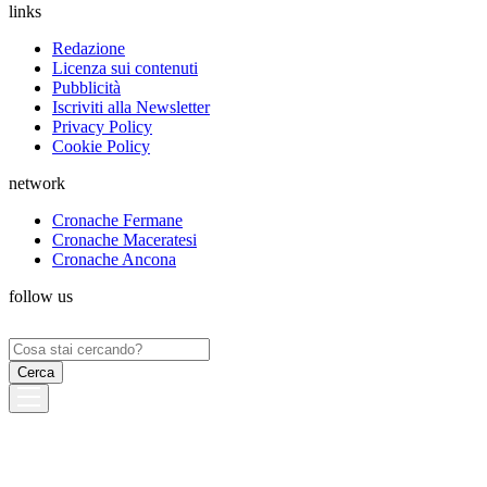
links
Redazione
Licenza sui contenuti
Pubblicità
Iscriviti alla Newsletter
Privacy Policy
Cookie Policy
network
Cronache Fermane
Cronache Maceratesi
Cronache Ancona
follow us
Ricerca
per: