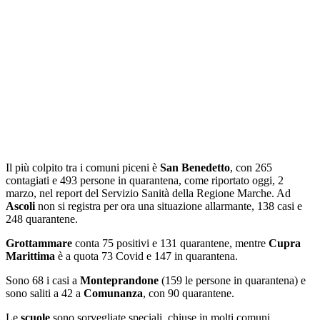
Il più colpito tra i comuni piceni è
San Benedetto
, con 265
contagiati e 493 persone in quarantena, come riportato oggi, 2
marzo, nel report del Servizio Sanità della Regione Marche. Ad
Ascoli
non si registra per ora una situazione allarmante, 138 casi e
248 quarantene.
Grottammare
conta 75 positivi e 131 quarantene, mentre
Cupra
Marittima
è a quota 73 Covid e 147 in quarantena.
Sono 68 i casi a
Monteprandone
(159 le persone in quarantena) e
sono saliti a 42 a
Comunanza
, con 90 quarantene.
Le
scuole
sono sorvegliate speciali, chiuse in molti comuni,