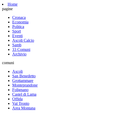
Home
pagine
Cronaca
Economia
Politica
Sport
Eventi
Ascoli Calcio
Samb
33 Comuni
Archivio
comuni
Ascoli
San Benedetto
Grottammare
Monteprandone
Folignano
Castel di Lama
Offida
Val Tronto
Area Montana