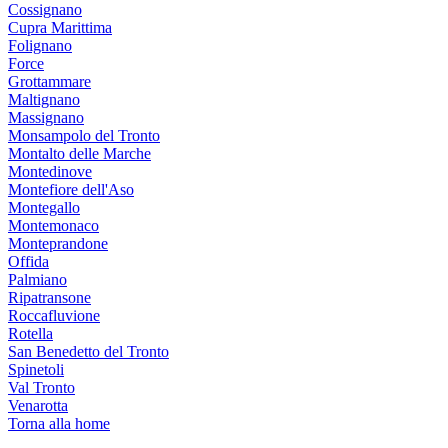
Cossignano
Cupra Marittima
Folignano
Force
Grottammare
Maltignano
Massignano
Monsampolo del Tronto
Montalto delle Marche
Montedinove
Montefiore dell'Aso
Montegallo
Montemonaco
Monteprandone
Offida
Palmiano
Ripatransone
Roccafluvione
Rotella
San Benedetto del Tronto
Spinetoli
Val Tronto
Venarotta
Torna alla home