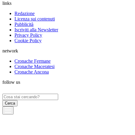
links
Redazione
Licenza sui contenuti
Pubblicità
Iscriviti alla Newsletter
Privacy Policy
Cookie Policy
network
Cronache Fermane
Cronache Maceratesi
Cronache Ancona
follow us
Ricerca
per: