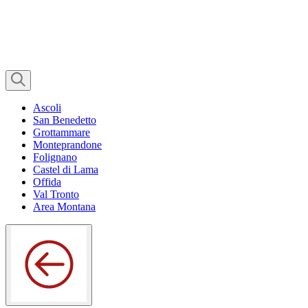
Ascoli
San Benedetto
Grottammare
Monteprandone
Folignano
Castel di Lama
Offida
Val Tronto
Area Montana