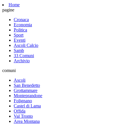
Home
pagine
Cronaca
Economia
Politica
Sport
Eventi
Ascoli Calcio
Samb
33 Comuni
Archivio
comuni
Ascoli
San Benedetto
Grottammare
Monteprandone
Folignano
Castel di Lama
Offida
Val Tronto
Area Montana