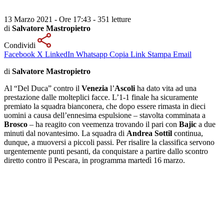
13 Marzo 2021 - Ore 17:43
-
351 letture
di
Salvatore Mastropietro
Condividi
Facebook
X
LinkedIn
Whatsapp
Copia Link
Stampa
Email
di
Salvatore Mastropietro
Al “Del Duca” contro il
Venezia
l’
Ascoli
ha dato vita ad una
prestazione dalle molteplici facce. L’1-1 finale ha sicuramente
premiato la squadra bianconera, che dopo essere rimasta in dieci
uomini a causa dell’ennesima espulsione – stavolta comminata a
Brosco
– ha reagito con veemenza trovando il pari con
Bajic
a due
minuti dal novantesimo. La squadra di
Andrea Sottil
continua,
dunque, a muoversi a piccoli passi. Per risalire la classifica servono
urgentemente punti pesanti, da conquistare a partire dallo scontro
diretto contro il Pescara, in programma martedì 16 marzo.