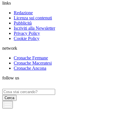
links
Redazione
Licenza sui contenuti
Pubblicità
Iscriviti alla Newsletter
Privacy Policy
Cookie Policy
network
Cronache Fermane
Cronache Maceratesi
Cronache Ancona
follow us
Ricerca
per: