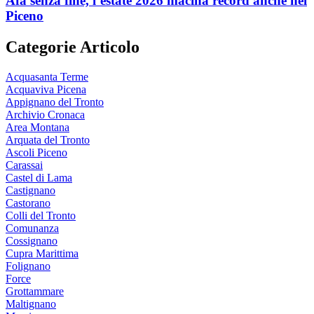
Afa senza fine, l’estate 2026 macina record anche nel
Piceno
Categorie Articolo
Acquasanta Terme
Acquaviva Picena
Appignano del Tronto
Archivio Cronaca
Area Montana
Arquata del Tronto
Ascoli Piceno
Carassai
Castel di Lama
Castignano
Castorano
Colli del Tronto
Comunanza
Cossignano
Cupra Marittima
Folignano
Force
Grottammare
Maltignano