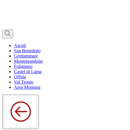
Ascoli
San Benedetto
Grottammare
Monteprandone
Folignano
Castel di Lama
Offida
Val Tronto
Area Montana