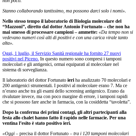
non poco.
Stanno collaborando tantissimo, ma possono darci solo i nomi».
Nello stesso tempo il laboratorio di Biologia molecolare del
“Mazzoni”, diretto dal dottor Antonio Fortunato – che non ha
mai smesso di processare campioni – ammette:
«Da tempo non si
vedevano numeri così alti di positivi e con una carica virale tanto
alta».
Oggi, 1 luglio, il Servizio Sanità regionale ha fornito 27 nuovi
positivi nel Piceno.
In questo numero sono compresi i tamponi
molecolari e gli antigenici, ormai equiparati al molecolare nel
sistema di sorveglianza.
Il laboratorio del dottor Fortunato
ieri
ha analizzato 70 molecolari e
200 antigenici strumentali. I positivi al molecolare erano 7. Ma ce
n’erano anche tra gli esami dello screening antigenico. Erano da
rivalutare invece, ma con poco margine di errore, i tamponi rapidi
che si possono fare anche in farmacia, con la cosiddetta “tavoletta”.
Dopo la conferma dei primi contagi, gli altri partecipanti alla
festa allo chalet hanno fatto il rapido nelle farmacie. Per una
ventina l’esito è stato positivo ieri.
«Oggi
– precisa il dottor Fortunato –
tra i 120 tamponi molecolari