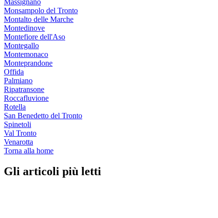
Massignano
Monsampolo del Tronto
Montalto delle Marche
Montedinove
Montefiore dell'Aso
Montegallo
Montemonaco
Monteprandone
Offida
Palmiano
Ripatransone
Roccafluvione
Rotella
San Benedetto del Tronto
Spinetoli
Val Tronto
Venarotta
Torna alla home
Gli articoli più letti