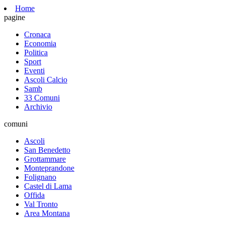
Home
pagine
Cronaca
Economia
Politica
Sport
Eventi
Ascoli Calcio
Samb
33 Comuni
Archivio
comuni
Ascoli
San Benedetto
Grottammare
Monteprandone
Folignano
Castel di Lama
Offida
Val Tronto
Area Montana