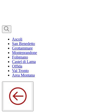
Ascoli
San Benedetto
Grottammare
Monteprandone
Folignano
Castel di Lama
Offida
Val Tronto
Area Montana