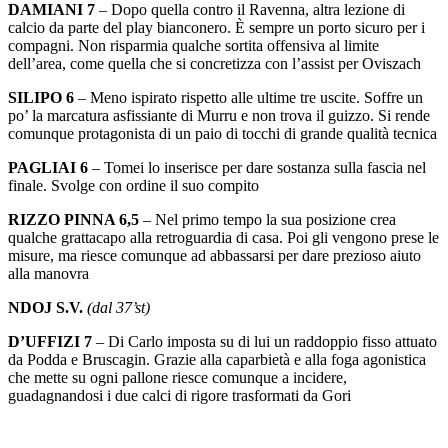
DAMIANI 7
– Dopo quella contro il Ravenna, altra lezione di
calcio da parte del play bianconero. È sempre un porto sicuro per i
compagni. Non risparmia qualche sortita offensiva al limite
dell’area, come quella che si concretizza con l’assist per Oviszach
SILIPO 6
– Meno ispirato rispetto alle ultime tre uscite. Soffre un
po’ la marcatura asfissiante di Murru e non trova il guizzo. Si rende
comunque protagonista di un paio di tocchi di grande qualità tecnica
PAGLIAI 6
– Tomei lo inserisce per dare sostanza sulla fascia nel
finale. Svolge con ordine il suo compito
RIZZO PINNA 6,5
– Nel primo tempo la sua posizione crea
qualche grattacapo alla retroguardia di casa. Poi gli vengono prese le
misure, ma riesce comunque ad abbassarsi per dare prezioso aiuto
alla manovra
NDOJ S.V.
(dal 37’st)
D’UFFIZI 7
– Di Carlo imposta su di lui un raddoppio fisso attuato
da Podda e Bruscagin. Grazie alla caparbietà e alla foga agonistica
che mette su ogni pallone riesce comunque a incidere,
guadagnandosi i due calci di rigore trasformati da Gori