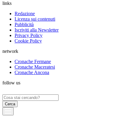
links
Redazione
Licenza sui contenuti
Pubblicità
Iscriviti alla Newsletter
Privacy Policy
Cookie Policy
network
Cronache Fermane
Cronache Maceratesi
Cronache Ancona
follow us
Ricerca
per: