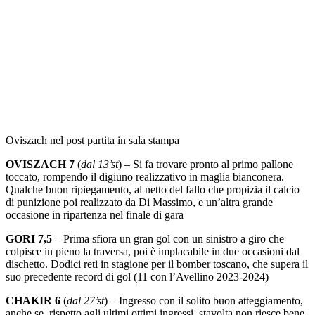
Oviszach nel post partita in sala stampa
OVISZACH 7
(
dal 13’st
) – Si fa trovare pronto al primo pallone
toccato, rompendo il digiuno realizzativo in maglia bianconera.
Qualche buon ripiegamento, al netto del fallo che propizia il calcio
di punizione poi realizzato da Di Massimo, e un’altra grande
occasione in ripartenza nel finale di gara
GORI 7,5
– Prima sfiora un gran gol con un sinistro a giro che
colpisce in pieno la traversa, poi è implacabile in due occasioni dal
dischetto. Dodici reti in stagione per il bomber toscano, che supera il
suo precedente record di gol (11 con l’Avellino 2023-2024)
CHAKIR 6
(
dal 27’st
) – Ingresso con il solito buon atteggiamento,
anche se, rispetto agli ultimi ottimi ingressi, stavolta non riesce bene