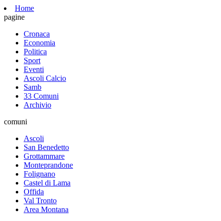
Home
pagine
Cronaca
Economia
Politica
Sport
Eventi
Ascoli Calcio
Samb
33 Comuni
Archivio
comuni
Ascoli
San Benedetto
Grottammare
Monteprandone
Folignano
Castel di Lama
Offida
Val Tronto
Area Montana