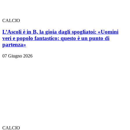
CALCIO
L’Ascoli è in B, la gioia dagli spogliatoi: «Uomini
veri e popolo fantastico: questo è un punto di
partenza»
07 Giugno 2026
CALCIO