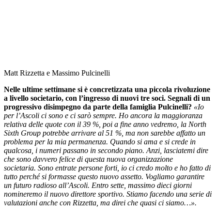
Matt Rizzetta e Massimo Pulcinelli
Nelle ultime settimane si è concretizzata una piccola rivoluzione
a livello societario, con l’ingresso di nuovi tre soci. Segnali di un
progressivo disimpegno da parte della famiglia Pulcinelli?
«Io
per l’Ascoli ci sono e ci sarò sempre. Ho ancora la maggioranza
relativa delle quote con il 39 %, poi a fine anno vedremo, la North
Sixth Group potrebbe arrivare al 51 %, ma non sarebbe affatto un
problema per la mia permanenza. Quando si ama e si crede in
qualcosa, i numeri passano in secondo piano. Anzi, lasciatemi dire
che sono davvero felice di questa nuova organizzazione
societaria. Sono entrate persone forti, io ci credo molto e ho fatto di
tutto perché si formasse questo nuovo assetto. Vogliamo garantire
un futuro radioso all’Ascoli. Entro sette, massimo dieci giorni
nomineremo il nuovo direttore sportivo. Stiamo facendo una serie di
valutazioni anche con Rizzetta, ma direi che quasi ci siamo…».