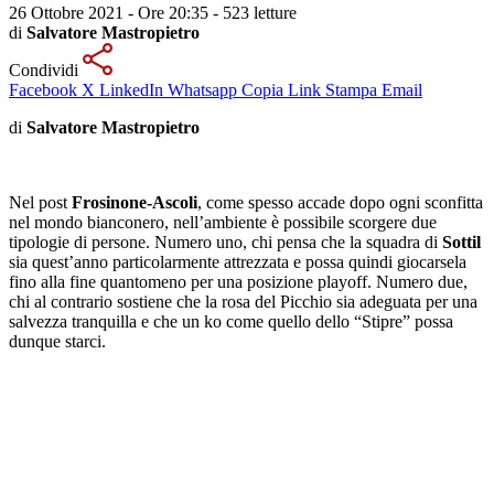
26 Ottobre 2021 - Ore 20:35
-
523 letture
di
Salvatore Mastropietro
Condividi
Facebook
X
LinkedIn
Whatsapp
Copia Link
Stampa
Email
di
Salvatore Mastropietro
Nel post
Frosinone-Ascoli
, come spesso accade dopo ogni sconfitta
nel mondo bianconero, nell’ambiente è possibile scorgere due
tipologie di persone. Numero uno, chi pensa che la squadra di
Sottil
sia quest’anno particolarmente attrezzata e possa quindi giocarsela
fino alla fine quantomeno per una posizione playoff. Numero due,
chi al contrario sostiene che la rosa del Picchio sia adeguata per una
salvezza tranquilla e che un ko come quello dello “Stipre” possa
dunque starci.