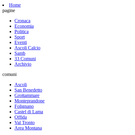
Home
pagine
Cronaca
Economia
Politica
Sport
Eventi
Ascoli Calcio
Samb
33 Comuni
Archivio
comuni
Ascoli
San Benedetto
Grottammare
Monteprandone
Folignano
Castel di Lama
Offida
Val Tronto
Area Montana