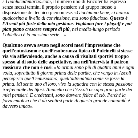
a
Gianlucadimarzio.com
, il numero uno di Bricofer ha espresso
senza mezzi termini il proprio pensiero sul gruppo messo a
disposizione del tecnico piemontese: «
Giochiamo bene, ci manca
qualcosina a livello di convinzione, ma sono fiducioso.
Questo è
l’Ascoli più forte della mia gestione. Vogliamo fare i playoff e poi
pian piano crescere sempre di più
, nel medio-lungo periodo
l’obiettivo è la massima serie…».
Qualcuno aveva avuto negli scorsi mesi l’impressione che
quell’entusiasmo e quell’esuberanza tipica di Pulcinelli si stesse
via via affievolendo, anche a causa di risultati sportivi troppo
spesso al di sotto delle aspettative, ma nell’intervista il patron
rassicura che non è così
:
«Io ormai sono più di quattro anni e ogni
volta, soprattutto il giorno prima delle partite, che vengo in Ascoli
percepisco quell’entusiasmo, quell’adrenalina come se fosse la
prima. Mi sento uno di loro, vivo la squadra con la stessa passione
irrefrenabile dei tifosi. Ammetto che l’Ascoli occupa gran parte dei
miei pensieri. E credetemi, sono davvero felice di ciò. Perché la
forza emotiva che ti dà sentirsi parte di questa grande comunità è
davvero unica».