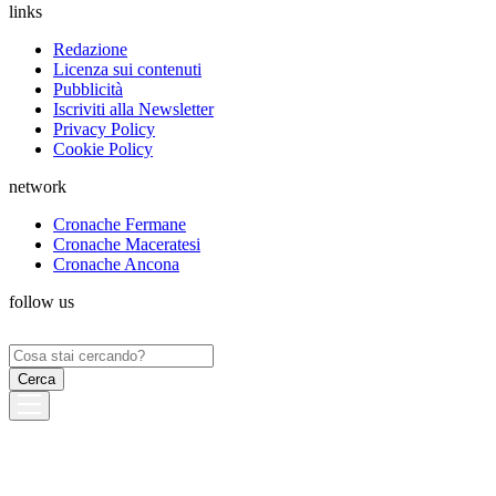
links
Redazione
Licenza sui contenuti
Pubblicità
Iscriviti alla Newsletter
Privacy Policy
Cookie Policy
network
Cronache Fermane
Cronache Maceratesi
Cronache Ancona
follow us
Ricerca
per: