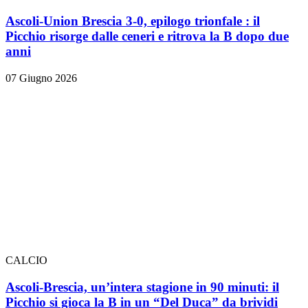
Ascoli-Union Brescia 3-0, epilogo trionfale
: il
Picchio risorge dalle ceneri e ritrova la B dopo due
anni
07 Giugno 2026
CALCIO
Ascoli-Brescia, un’intera stagione in 90 minuti: il
Picchio si gioca la B in un “Del Duca” da brividi