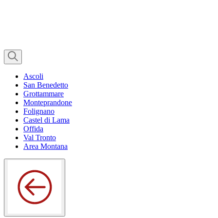
Ascoli
San Benedetto
Grottammare
Monteprandone
Folignano
Castel di Lama
Offida
Val Tronto
Area Montana