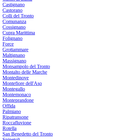
Castignano
Castorano
Colli del Tronto
Comunanza
Cossignano
Cupra Marittima
Folignano
Force
Grottammare
Maltignano
Massignano
Monsampolo del Tronto
Montalto delle Marche
Montedinove
Montefiore dell'Aso
Montegallo
Montemonaco
Monteprandone
Offida
Palmiano
Ripatransone
Roccafluvione
Rotella
San Benedetto del Tronto
Spinetoli