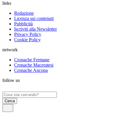
links
Redazione
Licenza sui contenuti
Pubblicità
Iscriviti alla Newsletter
Privacy Policy
Cookie Policy
network
Cronache Fermane
Cronache Maceratesi
Cronache Ancona
follow us
Ricerca
per: