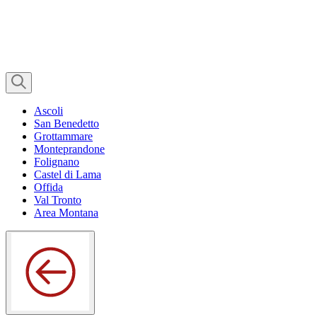
Ascoli
San Benedetto
Grottammare
Monteprandone
Folignano
Castel di Lama
Offida
Val Tronto
Area Montana