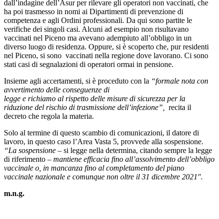
dall’indagine dell’Asur per rilevare gli operatori non vaccinati, che
ha poi trasmesso in nomi ai Dipartimenti di prevenzione di
competenza e agli Ordini professionali. Da qui sono partite le
verifiche dei singoli casi. Alcuni ad esempio non risultavano
vaccinati nel Piceno ma avevano adempiuto all’obbligo in un
diverso luogo di residenza. Oppure, si è scoperto che, pur residenti
nel Piceno, si sono vaccinati nella regione dove lavorano. Ci sono
stati casi di segnalazioni di operatori ormai in pensione.
Insieme agli accertamenti, si è proceduto con la
“formale nota con
avvertimento delle conseguenze di
legge e richiamo al rispetto delle misure di sicurezza per la
riduzione del rischio di trasmissione dell’infezione”,
recita il
decreto che regola la materia.
Solo al termine di questo scambio di comunicazioni, il datore di
lavoro, in questo caso l’Area Vasta 5, provvede alla sospensione.
“La sospensione
– si legge nella determina, citando sempre la legge
di riferimento –
mantiene efficacia fino all’assolvimento dell’obbligo
vaccinale o, in mancanza fino al completamento del piano
vaccinale nazionale e comunque non oltre il 31 dicembre 2021″.
m.n.g.