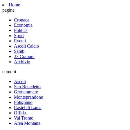
Home
pagine
Cronaca
Economia
Politica
Sport
Eventi
Ascoli Calcio
Samb
33 Comuni
Archivio
comuni
Ascoli
San Benedetto
Grottammare
Monteprandone
Folignano
Castel di Lama
Offida
Val Tronto
Area Montana