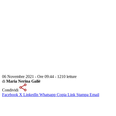
06 Novembre 2021 - Ore 09:44
-
1210 letture
di
Maria Nerina Galiè
Condividi
Facebook
X
LinkedIn
Whatsapp
Copia Link
Stampa
Email